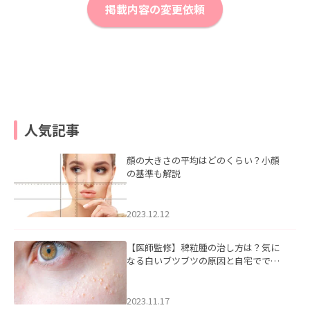
掲載内容の変更依頼
人気記事
顔の大きさの平均はどのくらい？小顔
の基準も解説
2023.12.12
【医師監修】稗粒腫の治し方は？気に
なる白いブツブツの原因と自宅ででき
るケアについて
2023.11.17