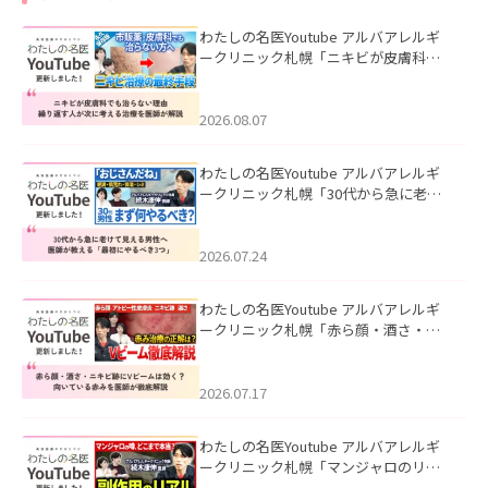
わたしの名医Youtube アルバアレルギ
ークリニック札幌「ニキビが皮膚科で
も治らない理由｜繰り返す人が次に考
える治療を医師が解説」を公開いたし
ました。
2026.08.07
わたしの名医Youtube アルバアレルギ
ークリニック札幌「30代から急に老け
て見える男性へ｜医師が教える「最初
にやるべき3つ」」を公開いたしまし
た。
2026.07.24
わたしの名医Youtube アルバアレルギ
ークリニック札幌「赤ら顔・酒さ・ニ
キビ跡にVビームは効く？向いている赤
みを医師が徹底解説」を公開いたしま
した。
2026.07.17
わたしの名医Youtube アルバアレルギ
ークリニック札幌「マンジャロのリア
ル｜医師が明かす副作用・リバウン