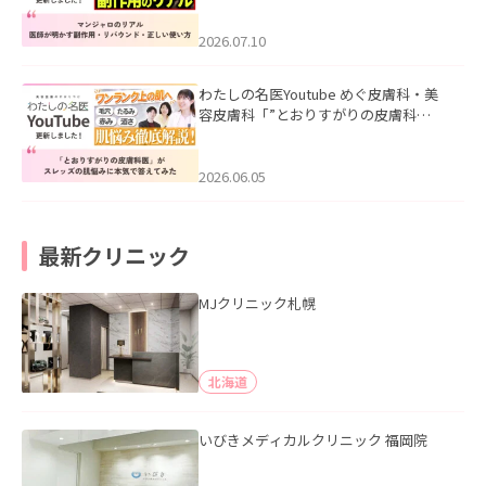
ド・正しい使い方」を公開いたしまし
た。
2026.07.10
わたしの名医Youtube めぐ皮膚科・美
容皮膚科「”とおりすがりの皮膚科
医”がスレッズの肌悩みに本気で答えて
みた」を公開いたしました。
2026.06.05
最新クリニック
MJクリニック札幌
北海道
いびきメディカルクリニック 福岡院