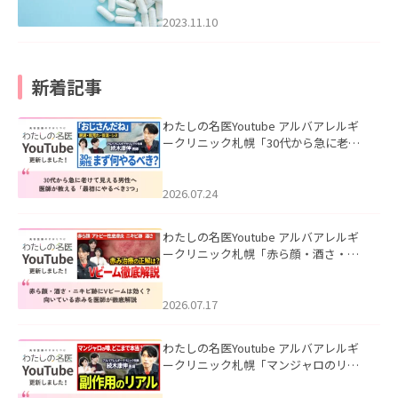
2023.11.10
新着記事
わたしの名医Youtube アルバアレルギ
ークリニック札幌「30代から急に老け
て見える男性へ｜医師が教える「最初
にやるべき3つ」」を公開いたしまし
た。
2026.07.24
わたしの名医Youtube アルバアレルギ
ークリニック札幌「赤ら顔・酒さ・ニ
キビ跡にVビームは効く？向いている赤
みを医師が徹底解説」を公開いたしま
した。
2026.07.17
わたしの名医Youtube アルバアレルギ
ークリニック札幌「マンジャロのリア
ル｜医師が明かす副作用・リバウン