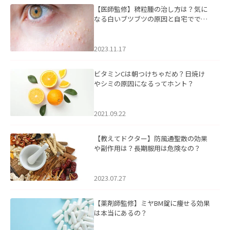
【医師監修】稗粒腫の治し方は？気に
なる白いブツブツの原因と自宅ででき
るケアについて
2023.11.17
ビタミンCは朝つけちゃだめ？日焼け
やシミの原因になるってホント？
2021.09.22
【教えてドクター】防風通聖散の効果
や副作用は？長期服用は危険なの？
2023.07.27
【薬剤師監修】ミヤBM錠に痩せる効果
は本当にあるの？