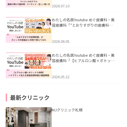
ド・正しい使い方」を公開いたしまし
た。
2026.07.10
わたしの名医Youtube めぐ皮膚科・美
容皮膚科「”とおりすがりの皮膚科
医”がスレッズの肌悩みに本気で答えて
みた」を公開いたしました。
2026.06.05
わたしの名医Youtube めぐ皮膚科・美
容皮膚科「【ヒアルロン酸×ボトック
ス併用】ハイブリッド注入を美容皮膚
科医が徹底解説」を公開いたしまし
た。
2026.05.22
最新クリニック
MJクリニック札幌