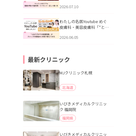
幌「マンジャロのリアル｜
2026.07.10
医師が明かす副作用・リバ
ウンド・正しい使い方」を
公開いたしました。
わたしの名医Youtube めぐ
皮膚科・美容皮膚科「”とお
りすがりの皮膚科医”がスレ
2026.06.05
ッズの肌悩みに本気で答え
てみた」を公開いたしまし
た。
最新クリニック
MJクリニック札幌
北海道
いびきメディカルクリニッ
ク 福岡院
福岡県
いびきメディカルクリニッ