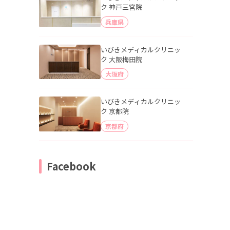
ク 神戸三宮院
兵庫県
いびきメディカルクリニッ
ク 大阪梅田院
大阪府
いびきメディカルクリニッ
ク 京都院
京都府
Facebook