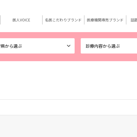
医人VOICE
名医こだわりブランド
医療機関専売ブランド
話
府県から選ぶ
診療内容から選ぶ