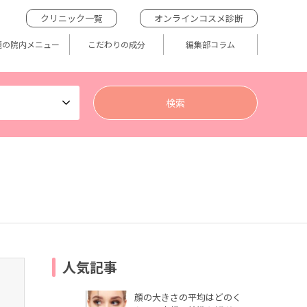
クリニック一覧
オンラインコスメ診断
題の院内メニュー
こだわりの成分
編集部コラム
人気記事
顔の大きさの平均はどのく