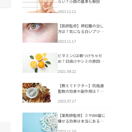
らい？小顔の基準も解説
2023.12.12
【医師監修】稗粒腫の治し
方は？気になる白いブツブ
ツの原因と自宅でできるケ
2023.11.17
アについて
ビタミンCは朝つけちゃだ
め？日焼けやシミの原因に
なるってホント？
2021.09.22
【教えてドクター】防風通
聖散の効果や副作用は？長
期服用は危険なの？
2023.07.27
【薬剤師監修】ミヤBM錠に
痩せる効果は本当にある
の？
2023.11.10