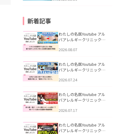
新着記事
わたしの名医Youtube アル
バアレルギークリニック札
幌「ニキビが皮膚科でも治
2026.08.07
らない理由｜繰り返す人が
次に考える治療を医師が解
説」を公開いたしました。
わたしの名医Youtube アル
バアレルギークリニック札
幌「30代から急に老けて見
2026.07.24
える男性へ｜医師が教える
「最初にやるべき3つ」」を
公開いたしました。
わたしの名医Youtube アル
バアレルギークリニック札
幌「赤ら顔・酒さ・ニキビ
2026.07.17
跡にVビームは効く？向いて
いる赤みを医師が徹底解
説」を公開いたしました。
わたしの名医Youtube アル
バアレルギークリニック札