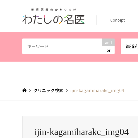
Concept
and
都道
or
クリニック検索
ijin-kagamiharakc_img04
ijin-kagamiharakc_img04