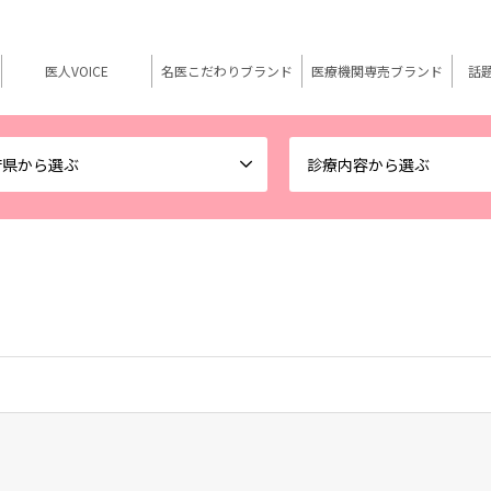
医人VOICE
名医こだわりブランド
医療機関専売ブランド
話
府県から選ぶ
診療内容から選ぶ