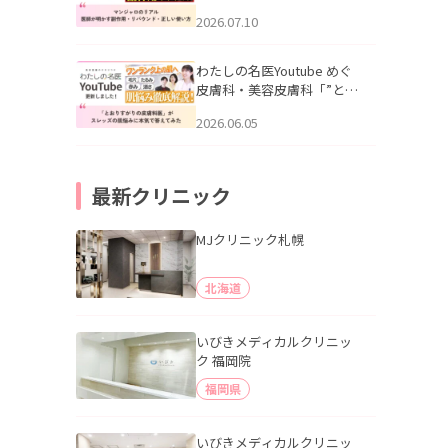
幌「マンジャロのリアル｜
2026.07.10
医師が明かす副作用・リバ
ウンド・正しい使い方」を
公開いたしました。
わたしの名医Youtube めぐ
皮膚科・美容皮膚科「”とお
りすがりの皮膚科医”がスレ
2026.06.05
ッズの肌悩みに本気で答え
てみた」を公開いたしまし
た。
最新クリニック
MJクリニック札幌
北海道
いびきメディカルクリニッ
ク 福岡院
福岡県
いびきメディカルクリニッ