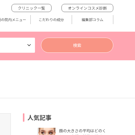
クリニック一覧
オンラインコスメ診断
題の院内メニュー
こだわりの成分
編集部コラム
人気記事
顔の大きさの平均はどのく