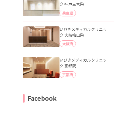
ク 神戸三宮院
兵庫県
いびきメディカルクリニッ
ク 大阪梅田院
大阪府
いびきメディカルクリニッ
ク 京都院
京都府
Facebook