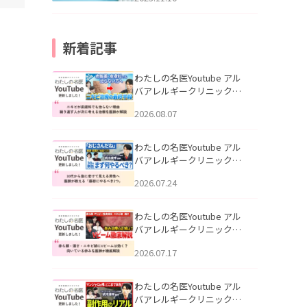
新着記事
わたしの名医Youtube アル
バアレルギークリニック札
幌「ニキビが皮膚科でも治
2026.08.07
らない理由｜繰り返す人が
次に考える治療を医師が解
説」を公開いたしました。
わたしの名医Youtube アル
バアレルギークリニック札
幌「30代から急に老けて見
2026.07.24
える男性へ｜医師が教える
「最初にやるべき3つ」」を
公開いたしました。
わたしの名医Youtube アル
バアレルギークリニック札
幌「赤ら顔・酒さ・ニキビ
2026.07.17
跡にVビームは効く？向いて
いる赤みを医師が徹底解
説」を公開いたしました。
わたしの名医Youtube アル
バアレルギークリニック札