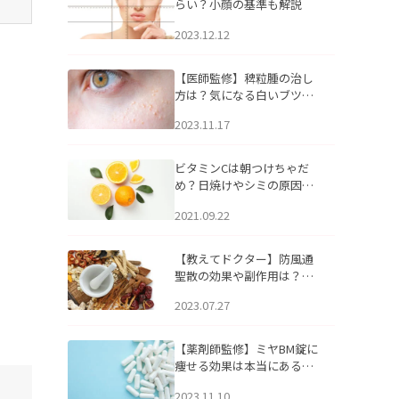
らい？小顔の基準も解説
2023.12.12
【医師監修】稗粒腫の治し
方は？気になる白いブツブ
ツの原因と自宅でできるケ
2023.11.17
アについて
ビタミンCは朝つけちゃだ
め？日焼けやシミの原因に
なるってホント？
2021.09.22
【教えてドクター】防風通
聖散の効果や副作用は？長
期服用は危険なの？
2023.07.27
【薬剤師監修】ミヤBM錠に
痩せる効果は本当にある
の？
2023.11.10