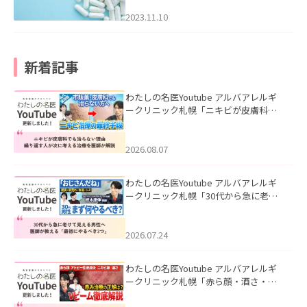
2023.11.10
新着記事
わたしの名医Youtube アルバアレルギ
ークリニック札幌「ニキビが皮膚科で
も治らない理由｜繰り返す人が次に考
える治療を医師が解説」を公開いたし
ました。
2026.08.07
わたしの名医Youtube アルバアレルギ
ークリニック札幌「30代から急に老け
て見える男性へ｜医師が教える「最初
にやるべき3つ」」を公開いたしまし
た。
2026.07.24
わたしの名医Youtube アルバアレルギ
ークリニック札幌「赤ら顔・酒さ・ニ
キビ跡にVビームは効く？向いている赤