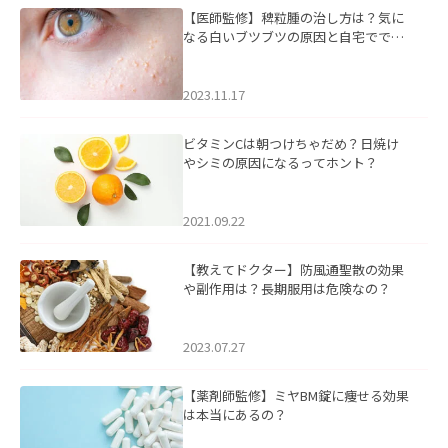
【医師監修】稗粒腫の治し方は？気に
なる白いブツブツの原因と自宅ででき
るケアについて
2023.11.17
ビタミンCは朝つけちゃだめ？日焼け
やシミの原因になるってホント？
2021.09.22
【教えてドクター】防風通聖散の効果
や副作用は？長期服用は危険なの？
2023.07.27
【薬剤師監修】ミヤBM錠に痩せる効果
は本当にあるの？