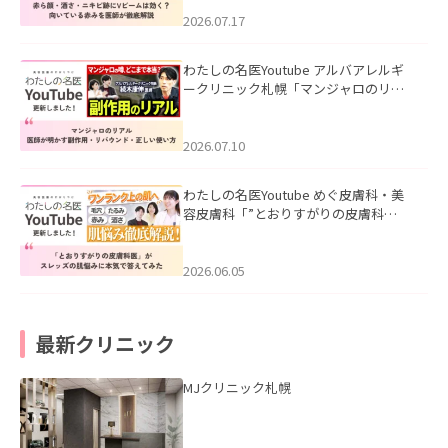
みを医師が徹底解説」を公開いたしま
した。
2026.07.17
わたしの名医Youtube アルバアレルギ
ークリニック札幌「マンジャロのリア
ル｜医師が明かす副作用・リバウン
ド・正しい使い方」を公開いたしまし
た。
2026.07.10
わたしの名医Youtube めぐ皮膚科・美
容皮膚科「”とおりすがりの皮膚科
医”がスレッズの肌悩みに本気で答えて
みた」を公開いたしました。
2026.06.05
最新クリニック
MJクリニック札幌