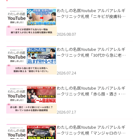
わたしの名医Youtube アルバアレルギ
ークリニック札幌「ニキビが皮膚科で
も治らない理由｜繰り返す人が次に考
える治療を医師が解説」を公開いたし
ました。
2026.08.07
わたしの名医Youtube アルバアレルギ
ークリニック札幌「30代から急に老け
て見える男性へ｜医師が教える「最初
にやるべき3つ」」を公開いたしまし
た。
2026.07.24
わたしの名医Youtube アルバアレルギ
ークリニック札幌「赤ら顔・酒さ・ニ
キビ跡にVビームは効く？向いている赤
みを医師が徹底解説」を公開いたしま
した。
2026.07.17
わたしの名医Youtube アルバアレルギ
ークリニック札幌「マンジャロのリア
ル｜医師が明かす副作用・リバウン