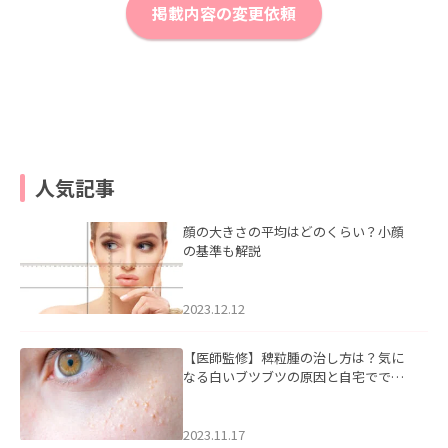
掲載内容の変更依頼
人気記事
顔の大きさの平均はどのくらい？小顔
の基準も解説
2023.12.12
【医師監修】稗粒腫の治し方は？気に
なる白いブツブツの原因と自宅ででき
るケアについて
2023.11.17