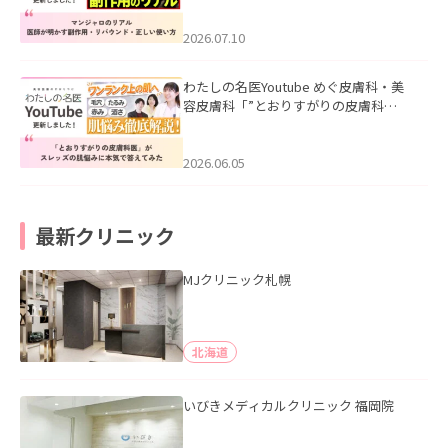
ド・正しい使い方」を公開いたしまし
た。
2026.07.10
わたしの名医Youtube めぐ皮膚科・美
容皮膚科「”とおりすがりの皮膚科
医”がスレッズの肌悩みに本気で答えて
みた」を公開いたしました。
2026.06.05
最新クリニック
MJクリニック札幌
北海道
いびきメディカルクリニック 福岡院