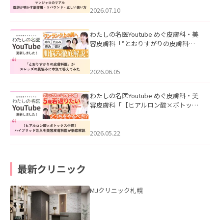
ド・正しい使い方」を公開いたしまし
た。
2026.07.10
わたしの名医Youtube めぐ皮膚科・美
容皮膚科「”とおりすがりの皮膚科
医”がスレッズの肌悩みに本気で答えて
みた」を公開いたしました。
2026.06.05
わたしの名医Youtube めぐ皮膚科・美
容皮膚科「【ヒアルロン酸×ボトック
ス併用】ハイブリッド注入を美容皮膚
科医が徹底解説」を公開いたしまし
た。
2026.05.22
最新クリニック
MJクリニック札幌