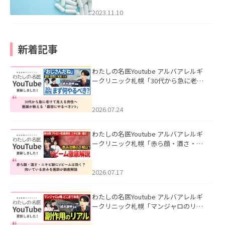
2023.11.10
新着記事
わたしの名医Youtube アルバアレルギ
ークリニック札幌「30代から急に老け
て見える男性へ｜医師が教える「最初
にやるべき3つ」」を公開いたしまし
た。
2026.07.24
わたしの名医Youtube アルバアレルギ
ークリニック札幌「赤ら顔・酒さ・ニ
キビ跡にVビームは効く？向いている赤
みを医師が徹底解説」を公開いたしま
した。
2026.07.17
わたしの名医Youtube アルバアレルギ
ークリニック札幌「マンジャロのリア
ル｜医師が明かす副作用・リバウン