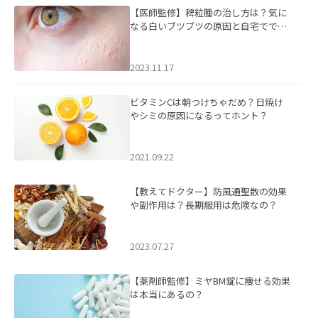
【医師監修】稗粒腫の治し方は？気に
なる白いブツブツの原因と自宅ででき
るケアについて
2023.11.17
ビタミンCは朝つけちゃだめ？日焼け
やシミの原因になるってホント？
2021.09.22
【教えてドクター】防風通聖散の効果
や副作用は？長期服用は危険なの？
2023.07.27
【薬剤師監修】ミヤBM錠に痩せる効果
は本当にあるの？