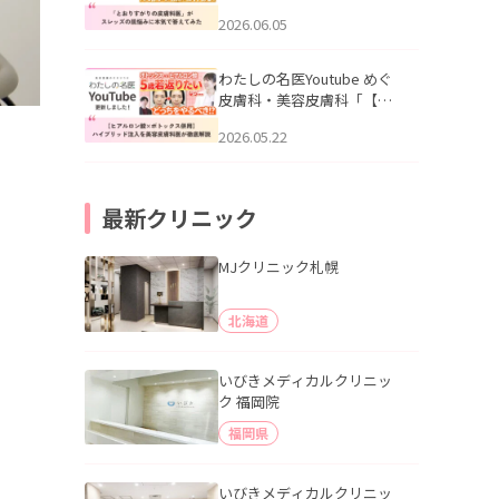
りすがりの皮膚科医”がスレ
2026.06.05
ッズの肌悩みに本気で答え
てみた」を公開いたしまし
た。
わたしの名医Youtube めぐ
皮膚科・美容皮膚科「【ヒ
アルロン酸×ボトックス併
2026.05.22
用】ハイブリッド注入を美
容皮膚科医が徹底解説」を
公開いたしました。
最新クリニック
MJクリニック札幌
北海道
いびきメディカルクリニッ
ク 福岡院
福岡県
いびきメディカルクリニッ