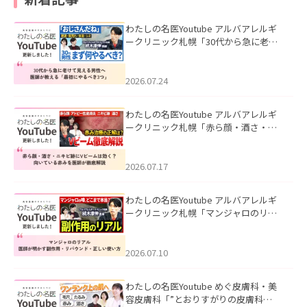
わたしの名医Youtube アルバアレルギ
ークリニック札幌「30代から急に老け
て見える男性へ｜医師が教える「最初
にやるべき3つ」」を公開いたしまし
た。
2026.07.24
わたしの名医Youtube アルバアレルギ
ークリニック札幌「赤ら顔・酒さ・ニ
キビ跡にVビームは効く？向いている赤
みを医師が徹底解説」を公開いたしま
した。
2026.07.17
わたしの名医Youtube アルバアレルギ
ークリニック札幌「マンジャロのリア
ル｜医師が明かす副作用・リバウン
ド・正しい使い方」を公開いたしまし
た。
2026.07.10
わたしの名医Youtube めぐ皮膚科・美
容皮膚科「”とおりすがりの皮膚科