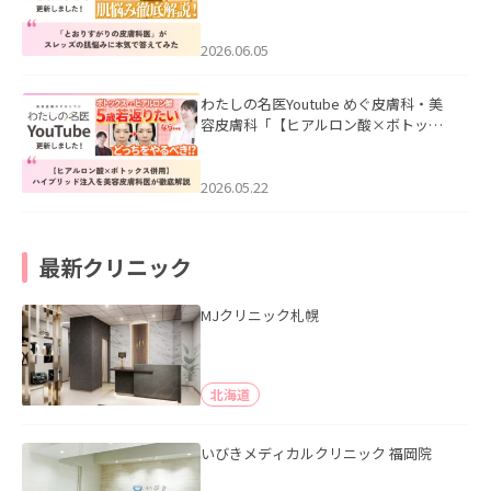
医”がスレッズの肌悩みに本気で答えて
みた」を公開いたしました。
2026.06.05
わたしの名医Youtube めぐ皮膚科・美
容皮膚科「【ヒアルロン酸×ボトック
ス併用】ハイブリッド注入を美容皮膚
科医が徹底解説」を公開いたしまし
た。
2026.05.22
最新クリニック
MJクリニック札幌
北海道
いびきメディカルクリニック 福岡院