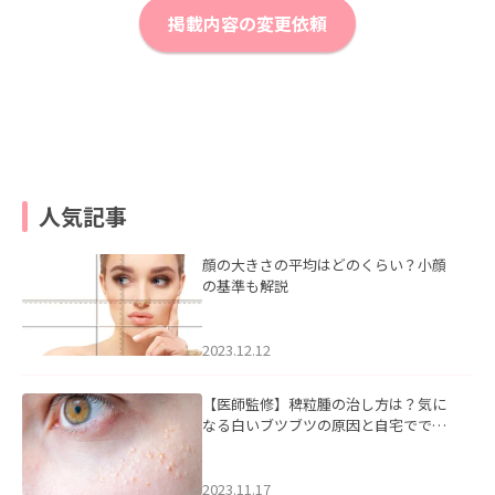
掲載内容の変更依頼
人気記事
顔の大きさの平均はどのくらい？小顔
の基準も解説
2023.12.12
【医師監修】稗粒腫の治し方は？気に
なる白いブツブツの原因と自宅ででき
るケアについて
2023.11.17