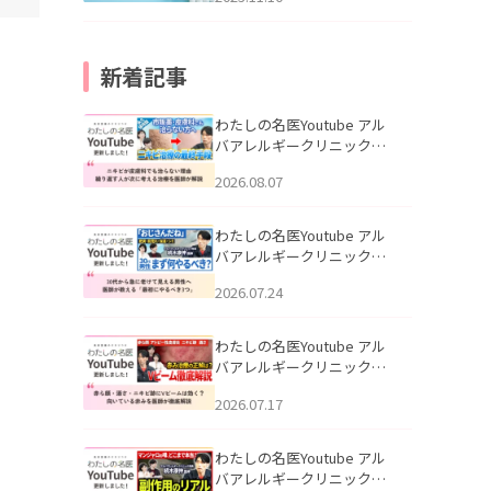
新着記事
わたしの名医Youtube アル
バアレルギークリニック札
幌「ニキビが皮膚科でも治
2026.08.07
らない理由｜繰り返す人が
次に考える治療を医師が解
説」を公開いたしました。
わたしの名医Youtube アル
バアレルギークリニック札
幌「30代から急に老けて見
2026.07.24
える男性へ｜医師が教える
「最初にやるべき3つ」」を
公開いたしました。
わたしの名医Youtube アル
バアレルギークリニック札
幌「赤ら顔・酒さ・ニキビ
2026.07.17
跡にVビームは効く？向いて
いる赤みを医師が徹底解
説」を公開いたしました。
わたしの名医Youtube アル
バアレルギークリニック札