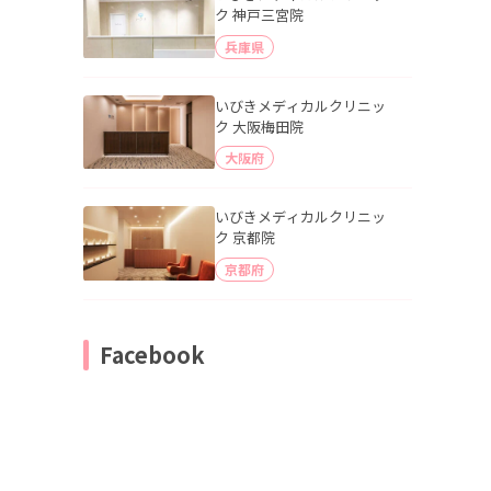
ク 神戸三宮院
兵庫県
いびきメディカルクリニッ
ク 大阪梅田院
大阪府
いびきメディカルクリニッ
ク 京都院
京都府
Facebook