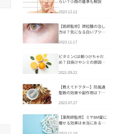
らい？小顔の基準も解説
2023.12.12
【医師監修】稗粒腫の治し
方は？気になる白いブツブ
ツの原因と自宅でできるケ
2023.11.17
アについて
ビタミンCは朝つけちゃだ
め？日焼けやシミの原因に
なるってホント？
2021.09.22
【教えてドクター】防風通
聖散の効果や副作用は？長
期服用は危険なの？
2023.07.27
【薬剤師監修】ミヤBM錠に
痩せる効果は本当にある
の？
2023.11.10