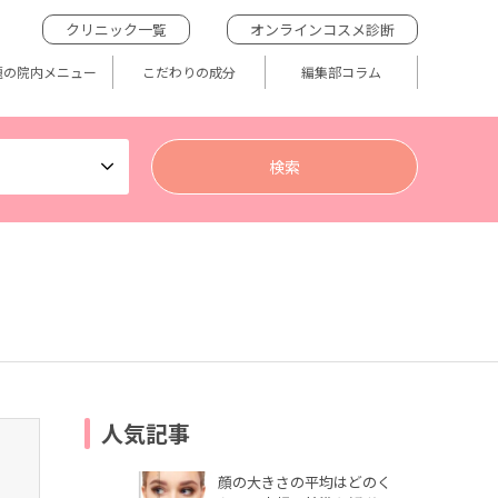
クリニック一覧
オンラインコスメ診断
題の院内メニュー
こだわりの成分
編集部コラム
人気記事
顔の大きさの平均はどのく