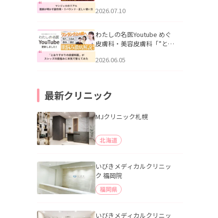
幌「マンジャロのリアル｜
2026.07.10
医師が明かす副作用・リバ
ウンド・正しい使い方」を
公開いたしました。
わたしの名医Youtube めぐ
皮膚科・美容皮膚科「”とお
りすがりの皮膚科医”がスレ
2026.06.05
ッズの肌悩みに本気で答え
てみた」を公開いたしまし
た。
最新クリニック
MJクリニック札幌
北海道
いびきメディカルクリニッ
ク 福岡院
福岡県
いびきメディカルクリニッ