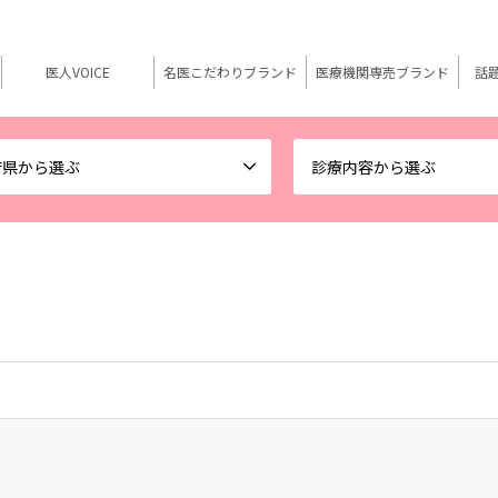
医人VOICE
名医こだわりブランド
医療機関専売ブランド
話
府県から選ぶ
診療内容から選ぶ