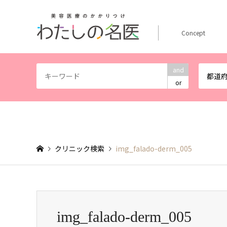
Concept
and
都道
or
クリニック検索
img_falado-derm_005
img_falado-derm_005