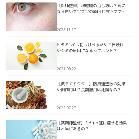
【医師監修】稗粒腫の治し方は？気に
なる白いブツブツの原因と自宅ででき
るケアについて
2023.11.17
ビタミンCは朝つけちゃだめ？日焼け
やシミの原因になるってホント？
2021.09.22
【教えてドクター】防風通聖散の効果
や副作用は？長期服用は危険なの？
2023.07.27
【薬剤師監修】ミヤBM錠に痩せる効果
は本当にあるの？