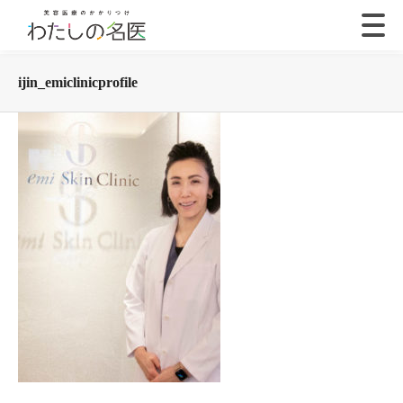
ijin_emiclinicprofile