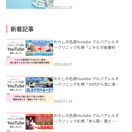
2023.11.10
新着記事
わたしの名医Youtube アルバアレルギ
ークリニック札幌「ニキビが皮膚科で
も治らない理由｜繰り返す人が次に考
える治療を医師が解説」を公開いたし
ました。
2026.08.07
わたしの名医Youtube アルバアレルギ
ークリニック札幌「30代から急に老け
て見える男性へ｜医師が教える「最初
にやるべき3つ」」を公開いたしまし
た。
2026.07.24
わたしの名医Youtube アルバアレルギ
ークリニック札幌「赤ら顔・酒さ・ニ
キビ跡にVビームは効く？向いている赤