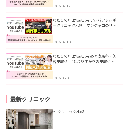
みを医師が徹底解説」を公開いたしま
した。
2026.07.17
わたしの名医Youtube アルバアレルギ
ークリニック札幌「マンジャロのリア
ル｜医師が明かす副作用・リバウン
ド・正しい使い方」を公開いたしまし
た。
2026.07.10
わたしの名医Youtube めぐ皮膚科・美
容皮膚科「”とおりすがりの皮膚科
医”がスレッズの肌悩みに本気で答えて
みた」を公開いたしました。
2026.06.05
最新クリニック
MJクリニック札幌