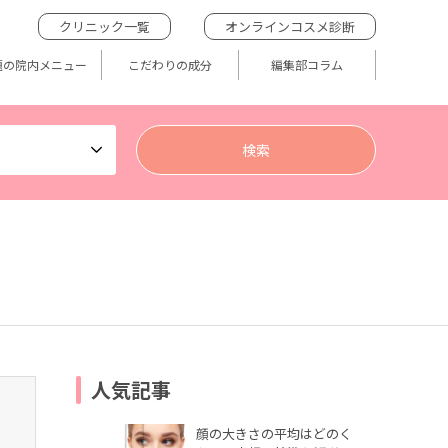
クリニック一覧
オンラインコスメ診断
題の院内メニュー
こだわりの成分
編集部コラム
人気記事
顔の大きさの平均はどのく