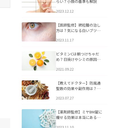
らい？小顔の基準も解説
2023.12.12
【医師監修】稗粒腫の治し
方は？気になる白いブツブ
ツの原因と自宅でできるケ
2023.11.17
アについて
ビタミンCは朝つけちゃだ
め？日焼けやシミの原因に
なるってホント？
2021.09.22
【教えてドクター】防風通
聖散の効果や副作用は？長
期服用は危険なの？
2023.07.27
【薬剤師監修】ミヤBM錠に
痩せる効果は本当にある
の？
2023.11.10