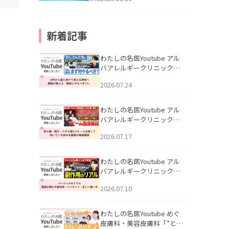
新着記事
わたしの名医Youtube アル
バアレルギークリニック札
幌「30代から急に老けて見
2026.07.24
える男性へ｜医師が教える
「最初にやるべき3つ」」を
公開いたしました。
わたしの名医Youtube アル
バアレルギークリニック札
幌「赤ら顔・酒さ・ニキビ
2026.07.17
跡にVビームは効く？向いて
いる赤みを医師が徹底解
説」を公開いたしました。
わたしの名医Youtube アル
バアレルギークリニック札
幌「マンジャロのリアル｜
2026.07.10
医師が明かす副作用・リバ
ウンド・正しい使い方」を
公開いたしました。
わたしの名医Youtube めぐ
皮膚科・美容皮膚科「”とお