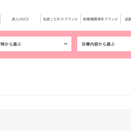
医人VOICE
名医こだわりブランド
医療機関専売ブランド
話
府県から選ぶ
診療内容から選ぶ