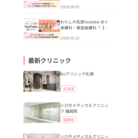
りすがりの皮膚科医”がスレ
2026.06.05
ッズの肌悩みに本気で答え
てみた」を公開いたしまし
た。
わたしの名医Youtube めぐ
皮膚科・美容皮膚科「【ヒ
アルロン酸×ボトックス併
2026.05.22
用】ハイブリッド注入を美
容皮膚科医が徹底解説」を
公開いたしました。
最新クリニック
MJクリニック札幌
北海道
いびきメディカルクリニッ
ク 福岡院
福岡県
いびきメディカルクリニッ