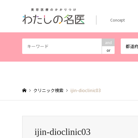
Concept
and
都道
or
クリニック検索
ijin-dioclinic03
ijin-dioclinic03