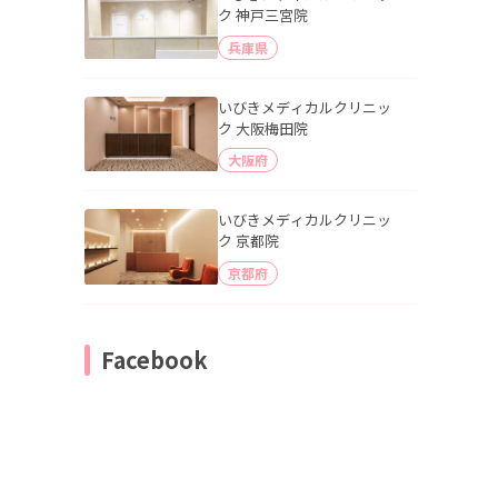
ク 神戸三宮院
兵庫県
いびきメディカルクリニッ
ク 大阪梅田院
大阪府
いびきメディカルクリニッ
ク 京都院
京都府
Facebook