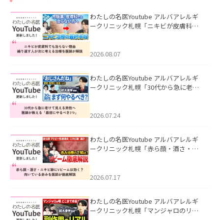
わたしの名医Youtube アルバアレルギ
ークリニック札幌「ニキビが皮膚科で
も治らない理由｜繰り返す人が次に考
える治療を医師が解説」を公開いたし
ました。
2026.08.07
わたしの名医Youtube アルバアレルギ
ークリニック札幌「30代から急に老け
て見える男性へ｜医師が教える「最初
にやるべき3つ」」を公開いたしまし
た。
2026.07.24
わたしの名医Youtube アルバアレルギ
ークリニック札幌「赤ら顔・酒さ・ニ
キビ跡にVビームは効く？向いている赤
みを医師が徹底解説」を公開いたしま
した。
2026.07.17
わたしの名医Youtube アルバアレルギ
ークリニック札幌「マンジャロのリア
ル｜医師が明かす副作用・リバウン