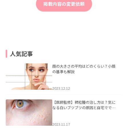
掲載内容の変更依頼
人気記事
顔の大きさの平均はどのくらい？小顔
の基準も解説
2023.12.12
【医師監修】稗粒腫の治し方は？気に
なる白いブツブツの原因と自宅ででき
るケアについて
2023.11.17