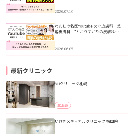
ド・正しい使い方」を公開いたしまし
た。
2026.07.10
わたしの名医Youtube めぐ皮膚科・美
容皮膚科「”とおりすがりの皮膚科
医”がスレッズの肌悩みに本気で答えて
みた」を公開いたしました。
2026.06.05
最新クリニック
MJクリニック札幌
北海道
いびきメディカルクリニック 福岡院