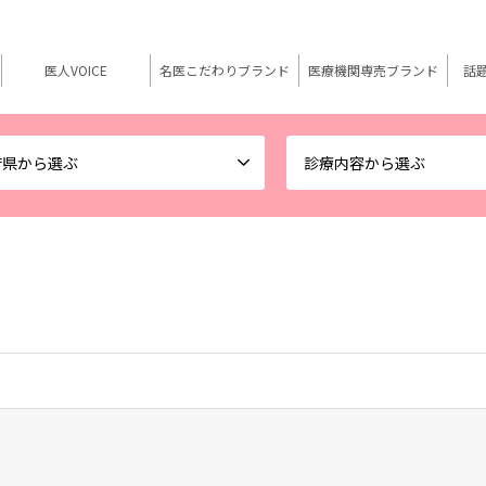
医人VOICE
名医こだわりブランド
医療機関専売ブランド
話
府県から選ぶ
診療内容から選ぶ