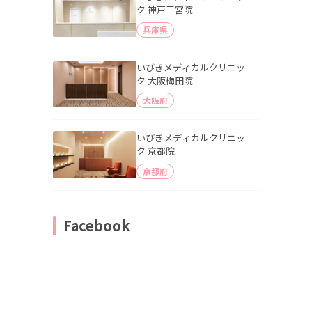
ク 神戸三宮院
兵庫県
いびきメディカルクリニッ
ク 大阪梅田院
大阪府
いびきメディカルクリニッ
ク 京都院
京都府
Facebook