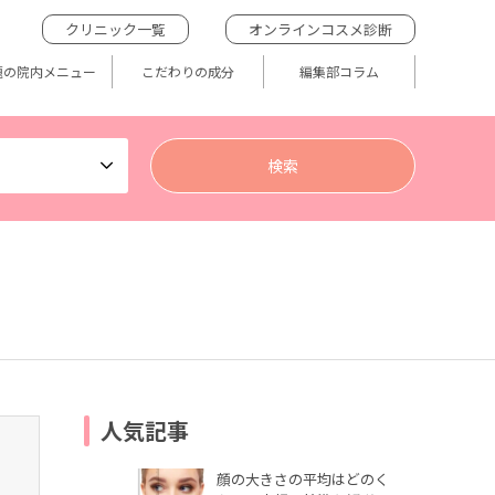
クリニック一覧
オンラインコスメ診断
題の院内メニュー
こだわりの成分
編集部コラム
人気記事
顔の大きさの平均はどのく