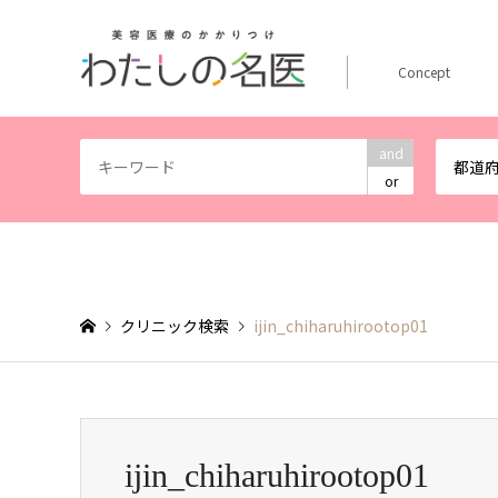
Concept
and
都道
or
クリニック検索
ijin_chiharuhirootop01
ijin_chiharuhirootop01