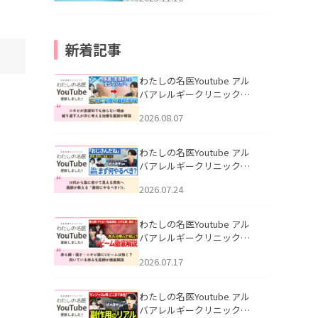
新着記事
わたしの名医Youtube アル
バアレルギークリニック札
幌「ニキビが皮膚科でも治
2026.08.07
らない理由｜繰り返す人が
次に考える治療を医師が解
説」を公開いたしました。
わたしの名医Youtube アル
バアレルギークリニック札
幌「30代から急に老けて見
2026.07.24
える男性へ｜医師が教える
「最初にやるべき3つ」」を
公開いたしました。
わたしの名医Youtube アル
バアレルギークリニック札
幌「赤ら顔・酒さ・ニキビ
2026.07.17
跡にVビームは効く？向いて
いる赤みを医師が徹底解
説」を公開いたしました。
わたしの名医Youtube アル
バアレルギークリニック札