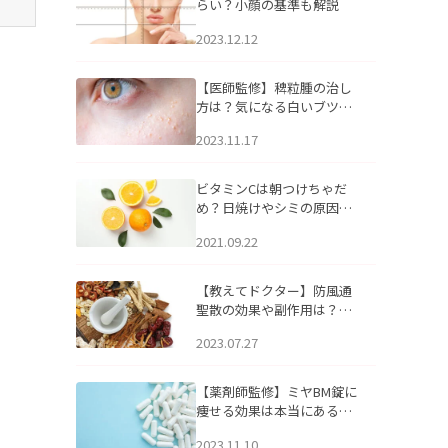
らい？小顔の基準も解説
2023.12.12
【医師監修】稗粒腫の治し
方は？気になる白いブツブ
ツの原因と自宅でできるケ
2023.11.17
アについて
ビタミンCは朝つけちゃだ
め？日焼けやシミの原因に
なるってホント？
2021.09.22
【教えてドクター】防風通
聖散の効果や副作用は？長
期服用は危険なの？
2023.07.27
【薬剤師監修】ミヤBM錠に
痩せる効果は本当にある
の？
2023.11.10