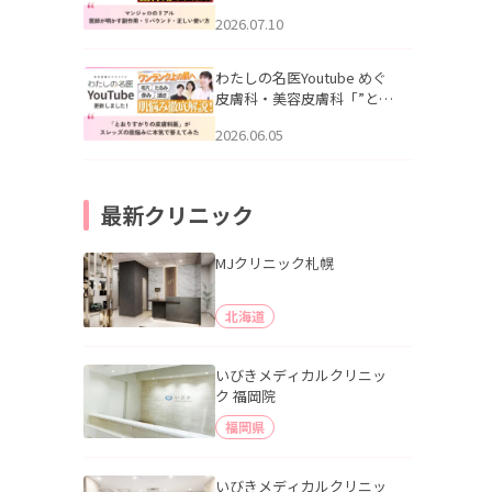
幌「マンジャロのリアル｜
2026.07.10
医師が明かす副作用・リバ
ウンド・正しい使い方」を
公開いたしました。
わたしの名医Youtube めぐ
皮膚科・美容皮膚科「”とお
りすがりの皮膚科医”がスレ
2026.06.05
ッズの肌悩みに本気で答え
てみた」を公開いたしまし
た。
最新クリニック
MJクリニック札幌
北海道
いびきメディカルクリニッ
ク 福岡院
福岡県
いびきメディカルクリニッ