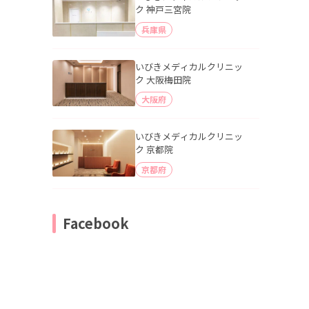
ク 神戸三宮院
兵庫県
いびきメディカルクリニッ
ク 大阪梅田院
大阪府
いびきメディカルクリニッ
ク 京都院
京都府
Facebook