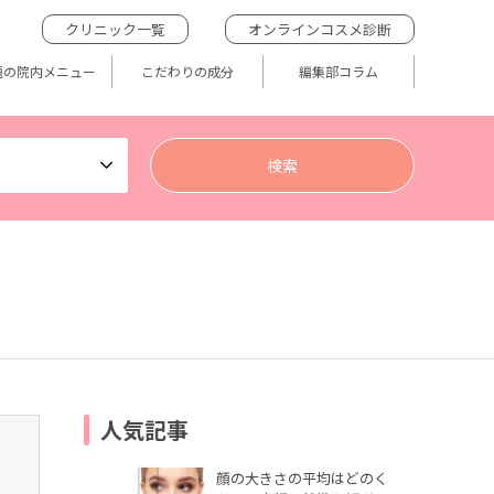
クリニック一覧
オンラインコスメ診断
題の院内メニュー
こだわりの成分
編集部コラム
人気記事
顔の大きさの平均はどのく