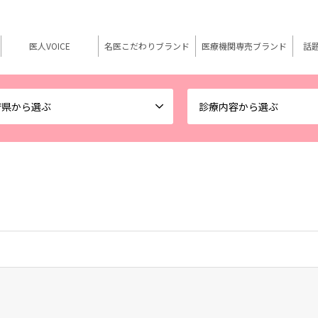
医人VOICE
名医こだわりブランド
医療機関専売ブランド
話
府県から選ぶ
診療内容から選ぶ