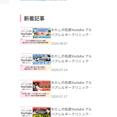
新着記事
わたしの名医Youtube アル
バアレルギークリニック札
幌「ニキビが皮膚科でも治
2026.08.07
らない理由｜繰り返す人が
次に考える治療を医師が解
説」を公開いたしました。
わたしの名医Youtube アル
バアレルギークリニック札
幌「30代から急に老けて見
2026.07.24
える男性へ｜医師が教える
「最初にやるべき3つ」」を
公開いたしました。
わたしの名医Youtube アル
バアレルギークリニック札
幌「赤ら顔・酒さ・ニキビ
2026.07.17
跡にVビームは効く？向いて
いる赤みを医師が徹底解
説」を公開いたしました。
わたしの名医Youtube アル
バアレルギークリニック札