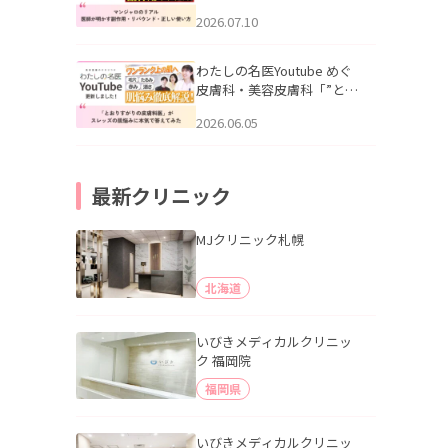
幌「マンジャロのリアル｜
2026.07.10
医師が明かす副作用・リバ
ウンド・正しい使い方」を
公開いたしました。
わたしの名医Youtube めぐ
皮膚科・美容皮膚科「”とお
りすがりの皮膚科医”がスレ
2026.06.05
ッズの肌悩みに本気で答え
てみた」を公開いたしまし
た。
最新クリニック
MJクリニック札幌
北海道
いびきメディカルクリニッ
ク 福岡院
福岡県
いびきメディカルクリニッ