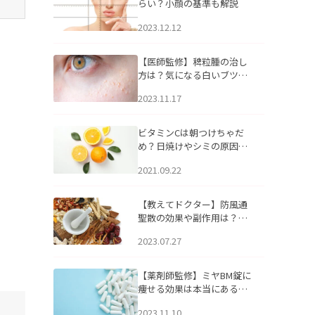
らい？小顔の基準も解説
2023.12.12
【医師監修】稗粒腫の治し
方は？気になる白いブツブ
ツの原因と自宅でできるケ
2023.11.17
アについて
ビタミンCは朝つけちゃだ
め？日焼けやシミの原因に
なるってホント？
2021.09.22
【教えてドクター】防風通
聖散の効果や副作用は？長
期服用は危険なの？
2023.07.27
【薬剤師監修】ミヤBM錠に
痩せる効果は本当にある
の？
2023.11.10