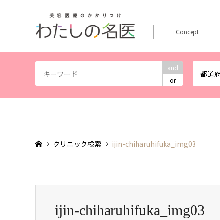
Concept
and
都道
or
クリニック検索
ijin-chiharuhifuka_img03
ijin-chiharuhifuka_img03