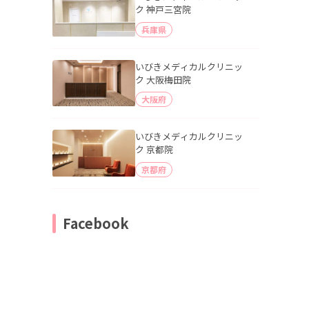
ク 神戸三宮院
兵庫県
いびきメディカルクリニッ
ク 大阪梅田院
大阪府
いびきメディカルクリニッ
ク 京都院
京都府
Facebook