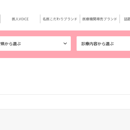
医人VOICE
名医こだわりブランド
医療機関専売ブランド
話
府県から選ぶ
診療内容から選ぶ