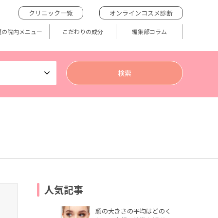
クリニック一覧
オンラインコスメ診断
題の院内メニュー
こだわりの成分
編集部コラム
人気記事
顔の大きさの平均はどのく