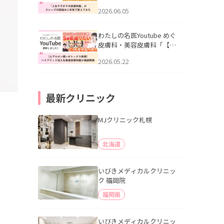
りすがりの皮膚科医”がスレ
2026.06.05
ッズの肌悩みに本気で答え
てみた」を公開いたしまし
た。
わたしの名医Youtube めぐ
皮膚科・美容皮膚科「【ヒ
アルロン酸×ボトックス併
2026.05.22
用】ハイブリッド注入を美
容皮膚科医が徹底解説」を
公開いたしました。
最新クリニック
MJクリニック札幌
北海道
いびきメディカルクリニッ
ク 福岡院
福岡県
いびきメディカルクリニッ