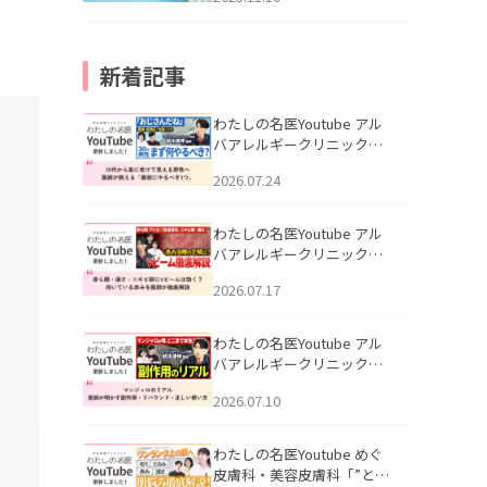
新着記事
わたしの名医Youtube アル
バアレルギークリニック札
幌「30代から急に老けて見
2026.07.24
える男性へ｜医師が教える
「最初にやるべき3つ」」を
公開いたしました。
わたしの名医Youtube アル
バアレルギークリニック札
幌「赤ら顔・酒さ・ニキビ
2026.07.17
跡にVビームは効く？向いて
いる赤みを医師が徹底解
説」を公開いたしました。
わたしの名医Youtube アル
バアレルギークリニック札
幌「マンジャロのリアル｜
2026.07.10
医師が明かす副作用・リバ
ウンド・正しい使い方」を
公開いたしました。
わたしの名医Youtube めぐ
皮膚科・美容皮膚科「”とお