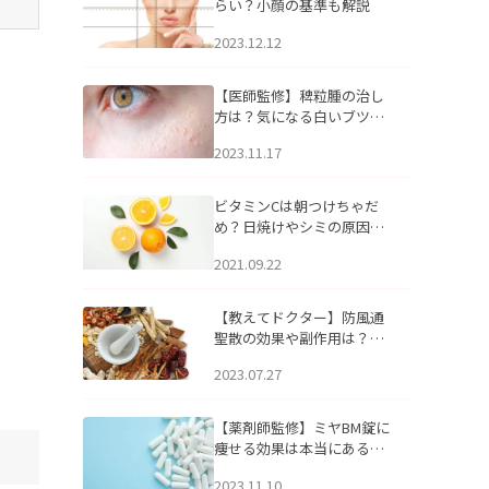
らい？小顔の基準も解説
2023.12.12
【医師監修】稗粒腫の治し
方は？気になる白いブツブ
ツの原因と自宅でできるケ
2023.11.17
アについて
ビタミンCは朝つけちゃだ
め？日焼けやシミの原因に
なるってホント？
2021.09.22
【教えてドクター】防風通
聖散の効果や副作用は？長
期服用は危険なの？
2023.07.27
【薬剤師監修】ミヤBM錠に
痩せる効果は本当にある
の？
2023.11.10