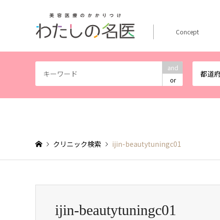
Concept
and
都道
or
クリニック検索
ijin-beautytuningc01
ijin-beautytuningc01