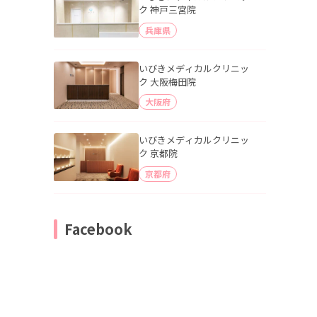
ク 神戸三宮院
兵庫県
いびきメディカルクリニッ
ク 大阪梅田院
大阪府
いびきメディカルクリニッ
ク 京都院
京都府
Facebook