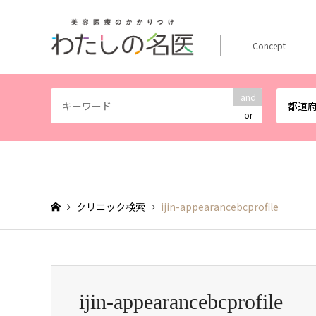
Concept
and
都道
or
クリニック検索
ijin-appearancebcprofile
ijin-appearancebcprofile