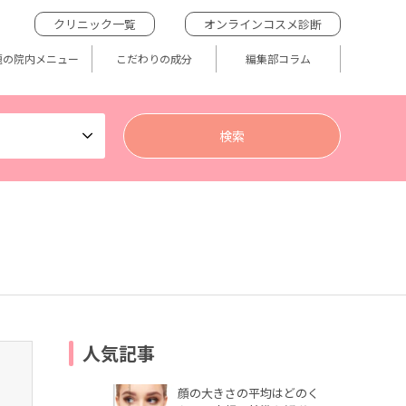
クリニック一覧
オンラインコスメ診断
題の院内メニュー
こだわりの成分
編集部コラム
人気記事
顔の大きさの平均はどのく