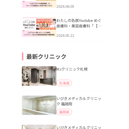
りすがりの皮膚科医”がスレ
2026.06.05
ッズの肌悩みに本気で答え
てみた」を公開いたしまし
た。
わたしの名医Youtube めぐ
皮膚科・美容皮膚科「【ヒ
アルロン酸×ボトックス併
2026.05.22
用】ハイブリッド注入を美
容皮膚科医が徹底解説」を
公開いたしました。
最新クリニック
MJクリニック札幌
北海道
いびきメディカルクリニッ
ク 福岡院
福岡県
いびきメディカルクリニッ