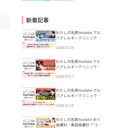
新着記事
わたしの名医Youtube アル
バアレルギークリニック札
幌「30代から急に老けて見
2026.07.24
える男性へ｜医師が教える
「最初にやるべき3つ」」を
公開いたしました。
わたしの名医Youtube アル
バアレルギークリニック札
幌「赤ら顔・酒さ・ニキビ
2026.07.17
跡にVビームは効く？向いて
いる赤みを医師が徹底解
説」を公開いたしました。
わたしの名医Youtube アル
バアレルギークリニック札
幌「マンジャロのリアル｜
2026.07.10
医師が明かす副作用・リバ
ウンド・正しい使い方」を
公開いたしました。
わたしの名医Youtube めぐ
皮膚科・美容皮膚科「”とお