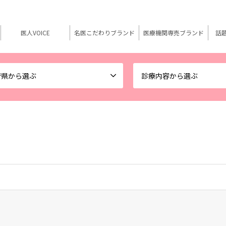
医人VOICE
名医こだわりブランド
医療機関専売ブランド
話
府県から選ぶ
診療内容から選ぶ