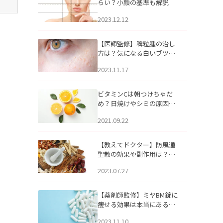
らい？小顔の基準も解説
2023.12.12
【医師監修】稗粒腫の治し
方は？気になる白いブツブ
ツの原因と自宅でできるケ
2023.11.17
アについて
ビタミンCは朝つけちゃだ
め？日焼けやシミの原因に
なるってホント？
2021.09.22
【教えてドクター】防風通
聖散の効果や副作用は？長
期服用は危険なの？
2023.07.27
【薬剤師監修】ミヤBM錠に
痩せる効果は本当にある
の？
2023.11.10