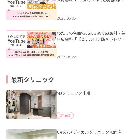
容皮膚科「”とおりすがりの皮膚科
医”がスレッズの肌悩みに本気で答えて
みた」を公開いたしました。
2026.06.05
わたしの名医Youtube めぐ皮膚科・美
容皮膚科「【ヒアルロン酸×ボトック
ス併用】ハイブリッド注入を美容皮膚
科医が徹底解説」を公開いたしまし
た。
2026.05.22
最新クリニック
MJクリニック札幌
北海道
いびきメディカルクリニック 福岡院