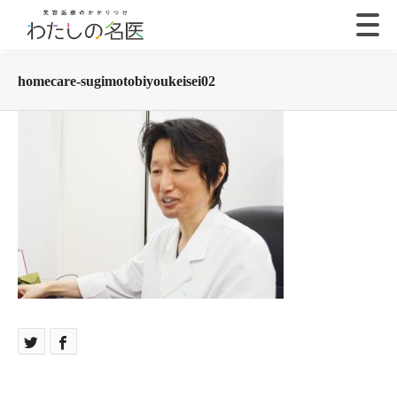
homecare-sugimotobiyoukeisei02