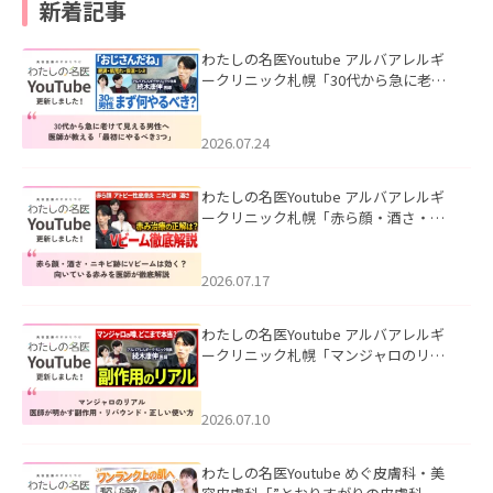
新着記事
わたしの名医Youtube アルバアレルギ
ークリニック札幌「30代から急に老け
て見える男性へ｜医師が教える「最初
にやるべき3つ」」を公開いたしまし
た。
2026.07.24
わたしの名医Youtube アルバアレルギ
ークリニック札幌「赤ら顔・酒さ・ニ
キビ跡にVビームは効く？向いている赤
みを医師が徹底解説」を公開いたしま
した。
2026.07.17
わたしの名医Youtube アルバアレルギ
ークリニック札幌「マンジャロのリア
ル｜医師が明かす副作用・リバウン
ド・正しい使い方」を公開いたしまし
た。
2026.07.10
わたしの名医Youtube めぐ皮膚科・美