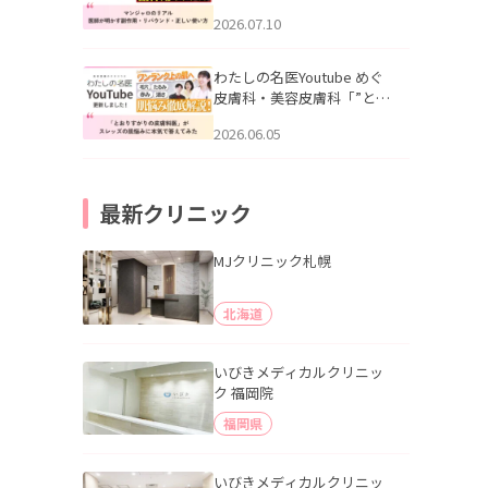
幌「マンジャロのリアル｜
2026.07.10
医師が明かす副作用・リバ
ウンド・正しい使い方」を
公開いたしました。
わたしの名医Youtube めぐ
皮膚科・美容皮膚科「”とお
りすがりの皮膚科医”がスレ
2026.06.05
ッズの肌悩みに本気で答え
てみた」を公開いたしまし
た。
最新クリニック
MJクリニック札幌
北海道
いびきメディカルクリニッ
ク 福岡院
福岡県
いびきメディカルクリニッ