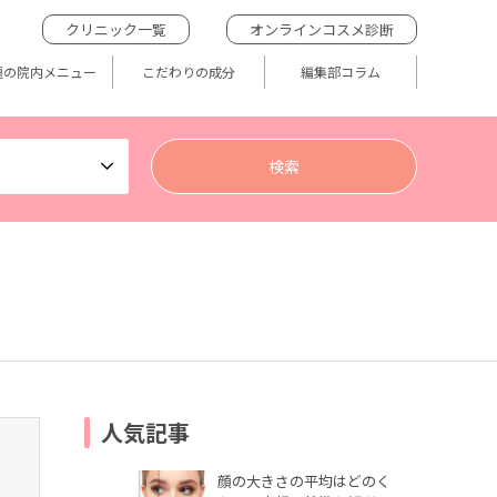
クリニック一覧
オンラインコスメ診断
題の院内メニュー
こだわりの成分
編集部コラム
人気記事
顔の大きさの平均はどのく