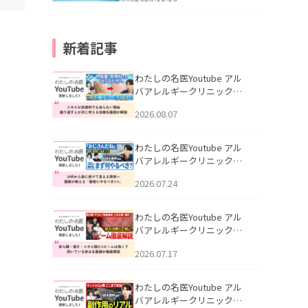
新着記事
わたしの名医Youtube アル
バアレルギークリニック札
幌「ニキビが皮膚科でも治
2026.08.07
らない理由｜繰り返す人が
次に考える治療を医師が解
説」を公開いたしました。
わたしの名医Youtube アル
バアレルギークリニック札
幌「30代から急に老けて見
2026.07.24
える男性へ｜医師が教える
「最初にやるべき3つ」」を
公開いたしました。
わたしの名医Youtube アル
バアレルギークリニック札
幌「赤ら顔・酒さ・ニキビ
2026.07.17
跡にVビームは効く？向いて
いる赤みを医師が徹底解
説」を公開いたしました。
わたしの名医Youtube アル
バアレルギークリニック札