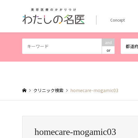
Concept
and
都道
or
クリニック検索
homecare-mogamic03
homecare-mogamic03