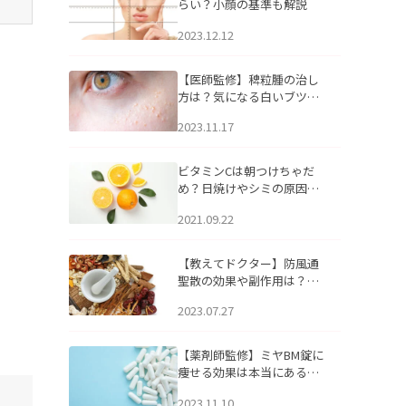
らい？小顔の基準も解説
2023.12.12
【医師監修】稗粒腫の治し
方は？気になる白いブツブ
ツの原因と自宅でできるケ
2023.11.17
アについて
ビタミンCは朝つけちゃだ
め？日焼けやシミの原因に
なるってホント？
2021.09.22
【教えてドクター】防風通
聖散の効果や副作用は？長
期服用は危険なの？
2023.07.27
【薬剤師監修】ミヤBM錠に
痩せる効果は本当にある
の？
2023.11.10