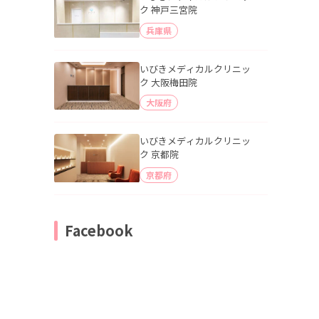
ク 神戸三宮院
兵庫県
いびきメディカルクリニッ
ク 大阪梅田院
大阪府
いびきメディカルクリニッ
ク 京都院
京都府
Facebook