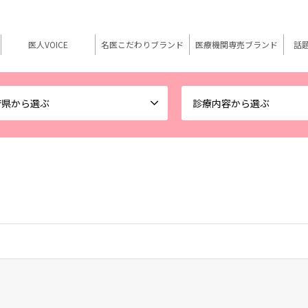
医人VOICE
名医こだわりブランド
医療機関専売ブランド
話
府県から選ぶ
診療内容から選ぶ