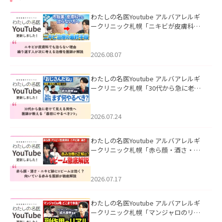
わたしの名医Youtube アルバアレルギ
ークリニック札幌「ニキビが皮膚科で
も治らない理由｜繰り返す人が次に考
える治療を医師が解説」を公開いたし
ました。
2026.08.07
わたしの名医Youtube アルバアレルギ
ークリニック札幌「30代から急に老け
て見える男性へ｜医師が教える「最初
にやるべき3つ」」を公開いたしまし
た。
2026.07.24
わたしの名医Youtube アルバアレルギ
ークリニック札幌「赤ら顔・酒さ・ニ
キビ跡にVビームは効く？向いている赤
みを医師が徹底解説」を公開いたしま
した。
2026.07.17
わたしの名医Youtube アルバアレルギ
ークリニック札幌「マンジャロのリア
ル｜医師が明かす副作用・リバウン