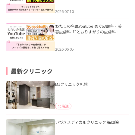
ド・正しい使い方」を公開いたしまし
た。
2026.07.10
わたしの名医Youtube めぐ皮膚科・美
容皮膚科「”とおりすがりの皮膚科
医”がスレッズの肌悩みに本気で答えて
みた」を公開いたしました。
2026.06.05
最新クリニック
MJクリニック札幌
北海道
いびきメディカルクリニック 福岡院