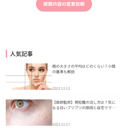
掲載内容の変更依頼
人気記事
顔の大きさの平均はどのくらい？小顔
の基準も解説
2023.12.12
【医師監修】稗粒腫の治し方は？気に
なる白いブツブツの原因と自宅ででき
るケアについて
2023.11.17