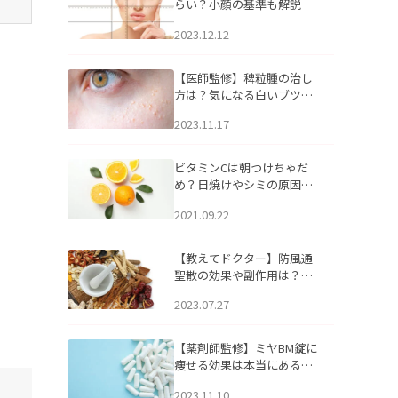
らい？小顔の基準も解説
2023.12.12
【医師監修】稗粒腫の治し
方は？気になる白いブツブ
ツの原因と自宅でできるケ
2023.11.17
アについて
ビタミンCは朝つけちゃだ
め？日焼けやシミの原因に
なるってホント？
2021.09.22
【教えてドクター】防風通
聖散の効果や副作用は？長
期服用は危険なの？
2023.07.27
【薬剤師監修】ミヤBM錠に
痩せる効果は本当にある
の？
2023.11.10