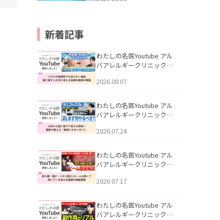
新着記事
わたしの名医Youtube アル
バアレルギークリニック札
幌「ニキビが皮膚科でも治
2026.08.07
らない理由｜繰り返す人が
次に考える治療を医師が解
説」を公開いたしました。
わたしの名医Youtube アル
バアレルギークリニック札
幌「30代から急に老けて見
2026.07.24
える男性へ｜医師が教える
「最初にやるべき3つ」」を
公開いたしました。
わたしの名医Youtube アル
バアレルギークリニック札
幌「赤ら顔・酒さ・ニキビ
2026.07.17
跡にVビームは効く？向いて
いる赤みを医師が徹底解
説」を公開いたしました。
わたしの名医Youtube アル
バアレルギークリニック札