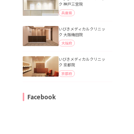
ク 神戸三宮院
兵庫県
いびきメディカルクリニッ
ク 大阪梅田院
大阪府
いびきメディカルクリニッ
ク 京都院
京都府
Facebook