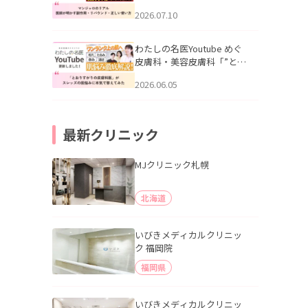
幌「マンジャロのリアル｜
2026.07.10
医師が明かす副作用・リバ
ウンド・正しい使い方」を
公開いたしました。
わたしの名医Youtube めぐ
皮膚科・美容皮膚科「”とお
りすがりの皮膚科医”がスレ
2026.06.05
ッズの肌悩みに本気で答え
てみた」を公開いたしまし
た。
最新クリニック
MJクリニック札幌
北海道
いびきメディカルクリニッ
ク 福岡院
福岡県
いびきメディカルクリニッ