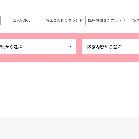
医人VOICE
名医こだわりブランド
医療機関専売ブランド
話
府県から選ぶ
診療内容から選ぶ