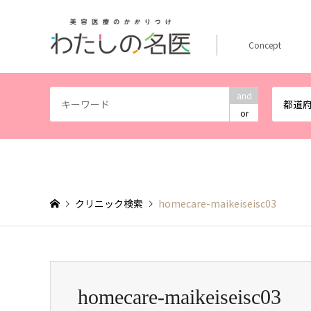
Concept
and
都道
or
クリニック検索
homecare-maikeiseisc03
homecare-maikeiseisc03