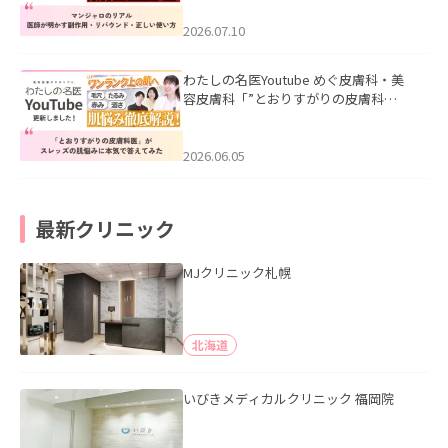
ド・正しい使い方」を公開いたしまし
た。
2026.07.10
わたしの名医Youtube めぐ皮膚科・美
容皮膚科「”とおりすがりの皮膚科
医”がスレッズの肌悩みに本気で答えて
みた」を公開いたしました。
2026.06.05
最新クリニック
MJクリニック札幌
北海道
いびきメディカルクリニック 福岡院