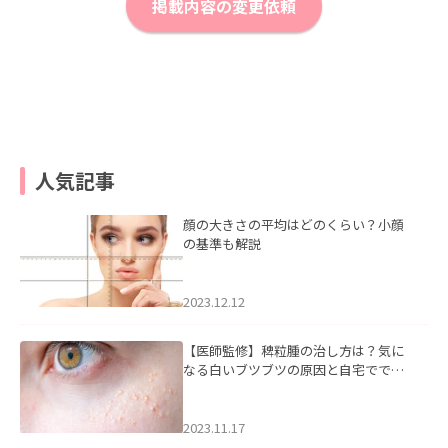
掲載内容の変更依頼
人気記事
顔の大きさの平均はどのくらい？小顔
の基準も解説
2023.12.12
【医師監修】稗粒腫の治し方は？気に
なる白いブツブツの原因と自宅ででき
るケアについて
2023.11.17