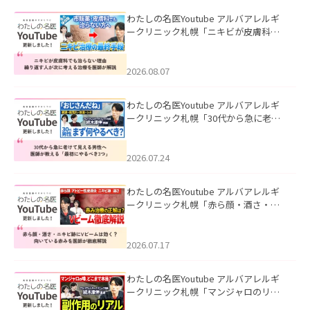
わたしの名医Youtube アルバアレルギ
ークリニック札幌「ニキビが皮膚科で
も治らない理由｜繰り返す人が次に考
える治療を医師が解説」を公開いたし
ました。
2026.08.07
わたしの名医Youtube アルバアレルギ
ークリニック札幌「30代から急に老け
て見える男性へ｜医師が教える「最初
にやるべき3つ」」を公開いたしまし
た。
2026.07.24
わたしの名医Youtube アルバアレルギ
ークリニック札幌「赤ら顔・酒さ・ニ
キビ跡にVビームは効く？向いている赤
みを医師が徹底解説」を公開いたしま
した。
2026.07.17
わたしの名医Youtube アルバアレルギ
ークリニック札幌「マンジャロのリア
ル｜医師が明かす副作用・リバウン