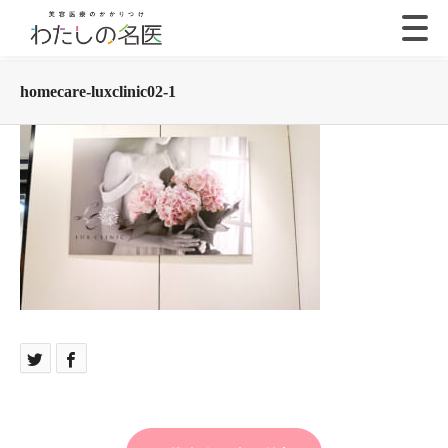
homecare-luxclinic02-1