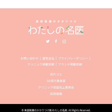
Twitter
Facebook
Instagram
お問い合わせ
運営会社
プライバシーポリシー
クリニック掲載依頼
ブランド掲載依頼
売れコス
DX実行委員長
クリニック収益向上委員会
採用情報
©
美容医療のかかりつけ医 わたしの名医
. All Rights Reserved.