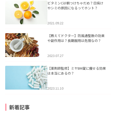
ビタミンCは朝つけちゃだめ？日焼け
やシミの原因になるってホント？
2021.09.22
【教えてドクター】防風通聖散の効果
や副作用は？長期服用は危険なの？
2023.07.27
【薬剤師監修】ミヤBM錠に痩せる効果
は本当にあるの？
2023.11.10
新着記事