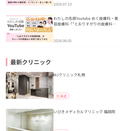
た。
2026.07.10
わたしの名医Youtube めぐ皮膚科・美
容皮膚科「”とおりすがりの皮膚科
医”がスレッズの肌悩みに本気で答えて
みた」を公開いたしました。
2026.06.05
最新クリニック
MJクリニック札幌
北海道
いびきメディカルクリニック 福岡院