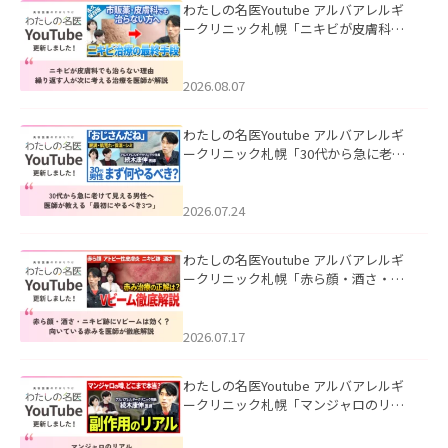
わたしの名医Youtube アルバアレルギ
ークリニック札幌「ニキビが皮膚科で
も治らない理由｜繰り返す人が次に考
える治療を医師が解説」を公開いたし
ました。
2026.08.07
わたしの名医Youtube アルバアレルギ
ークリニック札幌「30代から急に老け
て見える男性へ｜医師が教える「最初
にやるべき3つ」」を公開いたしまし
た。
2026.07.24
わたしの名医Youtube アルバアレルギ
ークリニック札幌「赤ら顔・酒さ・ニ
キビ跡にVビームは効く？向いている赤
みを医師が徹底解説」を公開いたしま
した。
2026.07.17
わたしの名医Youtube アルバアレルギ
ークリニック札幌「マンジャロのリア
ル｜医師が明かす副作用・リバウン
ド・正しい使い方」を公開いたしまし