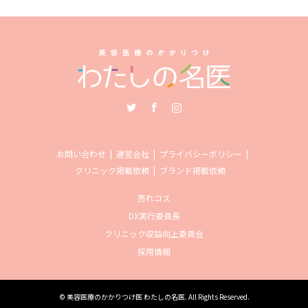
Twitter
Facebook
Instagram
お問い合わせ
運営会社
プライバシーポリシー
クリニック掲載依頼
ブランド掲載依頼
売れコス
DX実行委員長
クリニック収益向上委員会
採用情報
©
美容医療のかかりつけ医 わたしの名医
. All Rights Reserved.