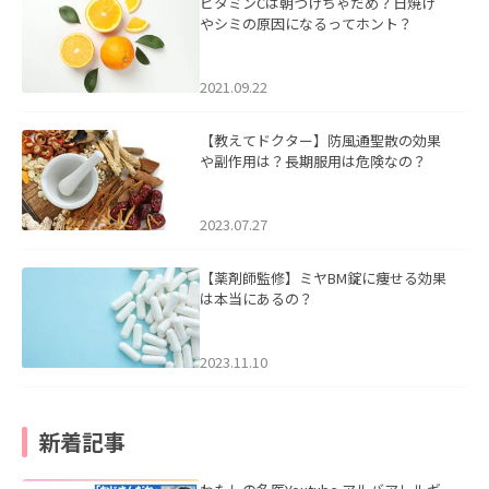
ビタミンCは朝つけちゃだめ？日焼け
やシミの原因になるってホント？
2021.09.22
【教えてドクター】防風通聖散の効果
や副作用は？長期服用は危険なの？
2023.07.27
【薬剤師監修】ミヤBM錠に痩せる効果
は本当にあるの？
2023.11.10
新着記事