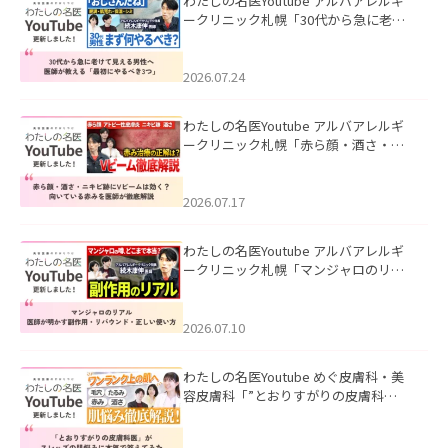
わたしの名医Youtube アルバアレルギ
ークリニック札幌「30代から急に老け
て見える男性へ｜医師が教える「最初
にやるべき3つ」」を公開いたしまし
た。
2026.07.24
わたしの名医Youtube アルバアレルギ
ークリニック札幌「赤ら顔・酒さ・ニ
キビ跡にVビームは効く？向いている赤
みを医師が徹底解説」を公開いたしま
した。
2026.07.17
わたしの名医Youtube アルバアレルギ
ークリニック札幌「マンジャロのリア
ル｜医師が明かす副作用・リバウン
ド・正しい使い方」を公開いたしまし
た。
2026.07.10
わたしの名医Youtube めぐ皮膚科・美
容皮膚科「”とおりすがりの皮膚科
医”がスレッズの肌悩みに本気で答えて
みた」を公開いたしました。