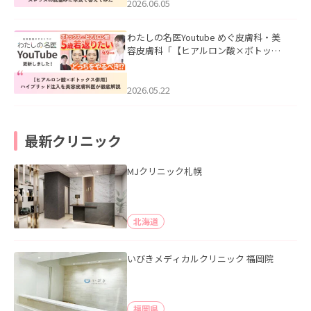
2026.06.05
わたしの名医Youtube めぐ皮膚科・美
容皮膚科「【ヒアルロン酸×ボトック
ス併用】ハイブリッド注入を美容皮膚
科医が徹底解説」を公開いたしまし
た。
2026.05.22
最新クリニック
MJクリニック札幌
北海道
いびきメディカルクリニック 福岡院
福岡県