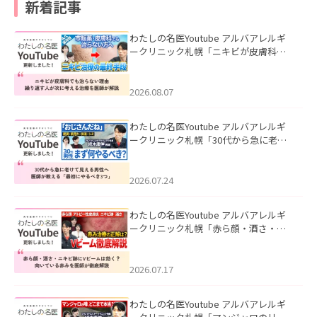
新着記事
わたしの名医Youtube アルバアレルギ
ークリニック札幌「ニキビが皮膚科で
も治らない理由｜繰り返す人が次に考
える治療を医師が解説」を公開いたし
ました。
2026.08.07
わたしの名医Youtube アルバアレルギ
ークリニック札幌「30代から急に老け
て見える男性へ｜医師が教える「最初
にやるべき3つ」」を公開いたしまし
た。
2026.07.24
わたしの名医Youtube アルバアレルギ
ークリニック札幌「赤ら顔・酒さ・ニ
キビ跡にVビームは効く？向いている赤
みを医師が徹底解説」を公開いたしま
した。
2026.07.17
わたしの名医Youtube アルバアレルギ