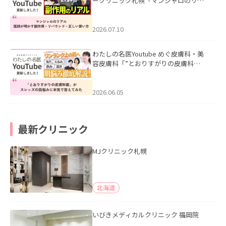
ークリニック札幌「マンジャロのリア
ル｜医師が明かす副作用・リバウン
ド・正しい使い方」を公開いたしまし
た。
2026.07.10
わたしの名医Youtube めぐ皮膚科・美
容皮膚科「”とおりすがりの皮膚科
医”がスレッズの肌悩みに本気で答えて
みた」を公開いたしました。
2026.06.05
最新クリニック
MJクリニック札幌
北海道
いびきメディカルクリニック 福岡院