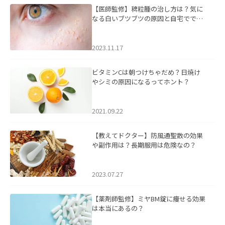
【医師監修】稗粒腫の治し方は？気に
なる白いブツブツの原因と自宅ででき
るケアについて
2023.11.17
ビタミンCは朝つけちゃだめ？日焼け
やシミの原因になるってホント？
2021.09.22
【教えてドクター】防風通聖散の効果
や副作用は？長期服用は危険なの？
2023.07.27
【薬剤師監修】ミヤBM錠に痩せる効果
は本当にあるの？