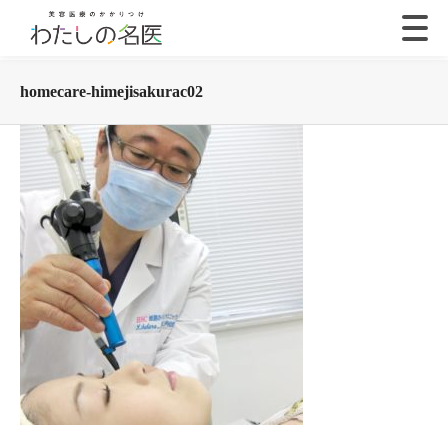
homecare-himejisakurac02