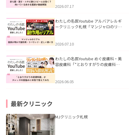
みを医師が徹底解説」を公開いたしま
した。
2026.07.17
わたしの名医Youtube アルバアレルギ
ークリニック札幌「マンジャロのリア
ル｜医師が明かす副作用・リバウン
ド・正しい使い方」を公開いたしまし
た。
2026.07.10
わたしの名医Youtube めぐ皮膚科・美
容皮膚科「”とおりすがりの皮膚科
医”がスレッズの肌悩みに本気で答えて
みた」を公開いたしました。
2026.06.05
最新クリニック
MJクリニック札幌