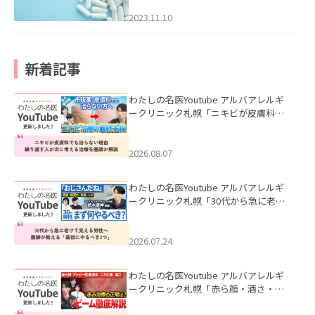
2023.11.10
新着記事
わたしの名医Youtube アルバアレルギ
ークリニック札幌「ニキビが皮膚科で
も治らない理由｜繰り返す人が次に考
える治療を医師が解説」を公開いたし
ました。
2026.08.07
わたしの名医Youtube アルバアレルギ
ークリニック札幌「30代から急に老け
て見える男性へ｜医師が教える「最初
にやるべき3つ」」を公開いたしまし
た。
2026.07.24
わたしの名医Youtube アルバアレルギ
ークリニック札幌「赤ら顔・酒さ・ニ
キビ跡にVビームは効く？向いている赤