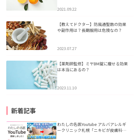
2021.09.22
【教えてドクター】防風通聖散の効果
や副作用は？長期服用は危険なの？
2023.07.27
【薬剤師監修】ミヤBM錠に痩せる効果
は本当にあるの？
2023.11.10
新着記事
わたしの名医Youtube アルバアレルギ
ークリニック札幌「ニキビが皮膚科で
も治らない理由｜繰り返す人が次に考