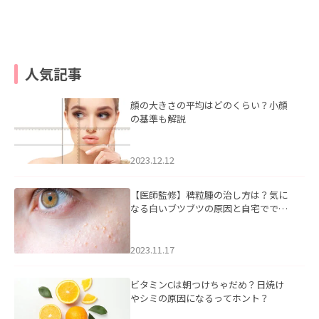
人気記事
顔の大きさの平均はどのくらい？小顔
の基準も解説
2023.12.12
【医師監修】稗粒腫の治し方は？気に
なる白いブツブツの原因と自宅ででき
るケアについて
2023.11.17
ビタミンCは朝つけちゃだめ？日焼け
やシミの原因になるってホント？