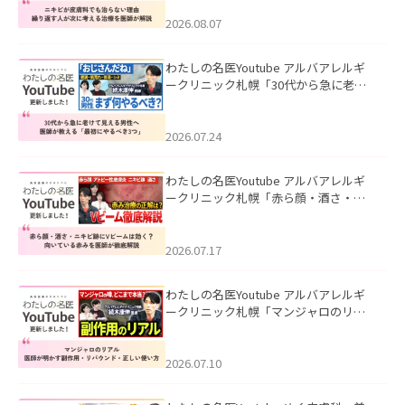
える治療を医師が解説」を公開いたし
ました。
2026.08.07
わたしの名医Youtube アルバアレルギ
ークリニック札幌「30代から急に老け
て見える男性へ｜医師が教える「最初
にやるべき3つ」」を公開いたしまし
た。
2026.07.24
わたしの名医Youtube アルバアレルギ
ークリニック札幌「赤ら顔・酒さ・ニ
キビ跡にVビームは効く？向いている赤
みを医師が徹底解説」を公開いたしま
した。
2026.07.17
わたしの名医Youtube アルバアレルギ
ークリニック札幌「マンジャロのリア
ル｜医師が明かす副作用・リバウン
ド・正しい使い方」を公開いたしまし
た。
2026.07.10