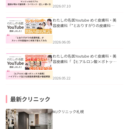
ド・正しい使い方」を公開いたしまし
た。
2026.07.10
わたしの名医Youtube めぐ皮膚科・美
容皮膚科「”とおりすがりの皮膚科
医”がスレッズの肌悩みに本気で答えて
みた」を公開いたしました。
2026.06.05
わたしの名医Youtube めぐ皮膚科・美
容皮膚科「【ヒアルロン酸×ボトック
ス併用】ハイブリッド注入を美容皮膚
科医が徹底解説」を公開いたしまし
た。
2026.05.22
最新クリニック
MJクリニック札幌