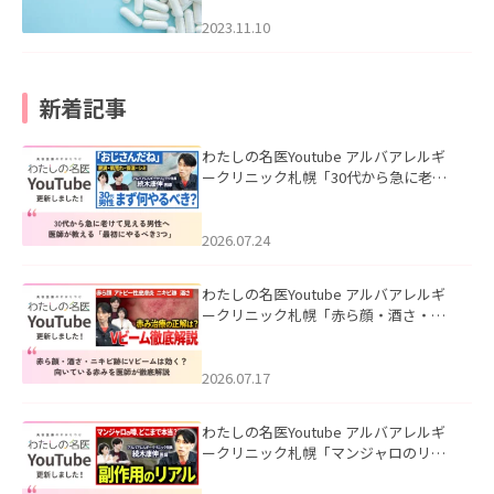
2023.11.10
新着記事
わたしの名医Youtube アルバアレルギ
ークリニック札幌「30代から急に老け
て見える男性へ｜医師が教える「最初
にやるべき3つ」」を公開いたしまし
た。
2026.07.24
わたしの名医Youtube アルバアレルギ
ークリニック札幌「赤ら顔・酒さ・ニ
キビ跡にVビームは効く？向いている赤
みを医師が徹底解説」を公開いたしま
した。
2026.07.17
わたしの名医Youtube アルバアレルギ
ークリニック札幌「マンジャロのリア
ル｜医師が明かす副作用・リバウン