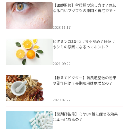
【医師監修】稗粒腫の治し方は？気に
なる白いブツブツの原因と自宅ででき
るケアについて
2023.11.17
ビタミンCは朝つけちゃだめ？日焼け
やシミの原因になるってホント？
2021.09.22
【教えてドクター】防風通聖散の効果
や副作用は？長期服用は危険なの？
2023.07.27
【薬剤師監修】ミヤBM錠に痩せる効果
は本当にあるの？