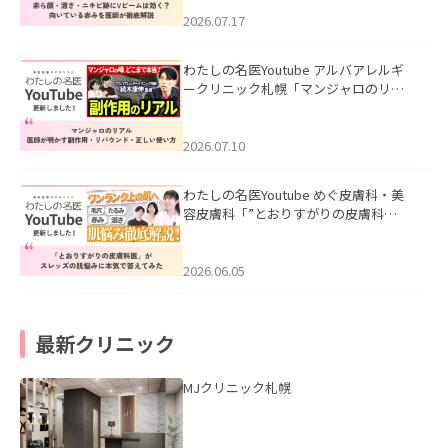
みを医師が徹底解説」を公開いたしま
した。
2026.07.17
わたしの名医Youtube アルバアレルギ
ークリニック札幌「マンジャロのリア
ル｜医師が明かす副作用・リバウン
ド・正しい使い方」を公開いたしまし
た。
2026.07.10
わたしの名医Youtube めぐ皮膚科・美
容皮膚科「”とおりすがりの皮膚科
医”がスレッズの肌悩みに本気で答えて
みた」を公開いたしました。
2026.06.05
最新クリニック
MJクリニック札幌