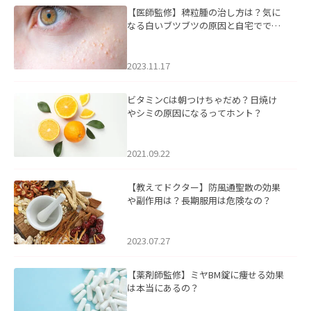
【医師監修】稗粒腫の治し方は？気に
なる白いブツブツの原因と自宅ででき
るケアについて
2023.11.17
ビタミンCは朝つけちゃだめ？日焼け
やシミの原因になるってホント？
2021.09.22
【教えてドクター】防風通聖散の効果
や副作用は？長期服用は危険なの？
2023.07.27
【薬剤師監修】ミヤBM錠に痩せる効果
は本当にあるの？