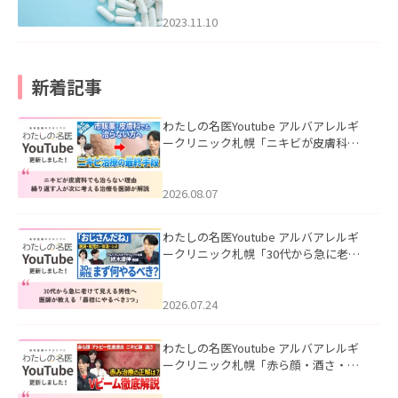
2023.11.10
新着記事
わたしの名医Youtube アルバアレルギ
ークリニック札幌「ニキビが皮膚科で
も治らない理由｜繰り返す人が次に考
える治療を医師が解説」を公開いたし
ました。
2026.08.07
わたしの名医Youtube アルバアレルギ
ークリニック札幌「30代から急に老け
て見える男性へ｜医師が教える「最初
にやるべき3つ」」を公開いたしまし
た。
2026.07.24
わたしの名医Youtube アルバアレルギ
ークリニック札幌「赤ら顔・酒さ・ニ
キビ跡にVビームは効く？向いている赤