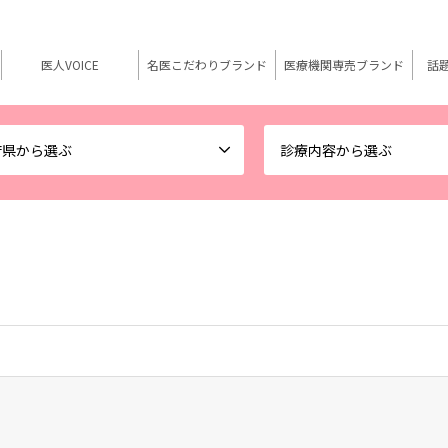
医人VOICE
名医こだわりブランド
医療機関専売ブランド
話
府県から選ぶ
診療内容から選ぶ