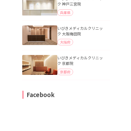
ク 神戸三宮院
兵庫県
いびきメディカルクリニッ
ク 大阪梅田院
大阪府
いびきメディカルクリニッ
ク 京都院
京都府
Facebook