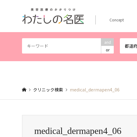
Concept
and
都道
or
クリニック検索
medical_dermapen4_06
medical_dermapen4_06