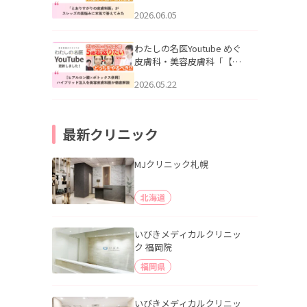
りすがりの皮膚科医”がスレ
2026.06.05
ッズの肌悩みに本気で答え
てみた」を公開いたしまし
た。
わたしの名医Youtube めぐ
皮膚科・美容皮膚科「【ヒ
アルロン酸×ボトックス併
2026.05.22
用】ハイブリッド注入を美
容皮膚科医が徹底解説」を
公開いたしました。
最新クリニック
MJクリニック札幌
北海道
いびきメディカルクリニッ
ク 福岡院
福岡県
いびきメディカルクリニッ