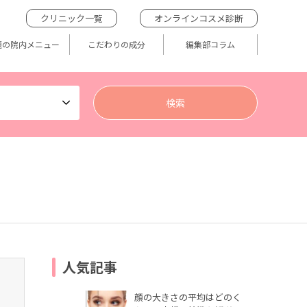
クリニック一覧
オンラインコスメ診断
題の院内メニュー
こだわりの成分
編集部コラム
人気記事
顔の大きさの平均はどのく