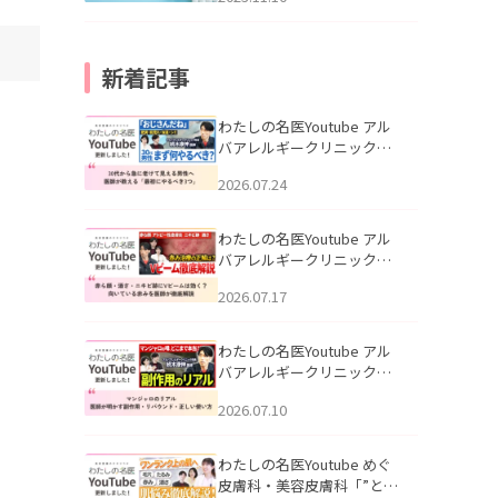
新着記事
わたしの名医Youtube アル
バアレルギークリニック札
幌「30代から急に老けて見
2026.07.24
える男性へ｜医師が教える
「最初にやるべき3つ」」を
公開いたしました。
わたしの名医Youtube アル
バアレルギークリニック札
幌「赤ら顔・酒さ・ニキビ
2026.07.17
跡にVビームは効く？向いて
いる赤みを医師が徹底解
説」を公開いたしました。
わたしの名医Youtube アル
バアレルギークリニック札
幌「マンジャロのリアル｜
2026.07.10
医師が明かす副作用・リバ
ウンド・正しい使い方」を
公開いたしました。
わたしの名医Youtube めぐ
皮膚科・美容皮膚科「”とお