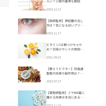
らい？小顔の基準も解説
2023.12.12
【医師監修】稗粒腫の治し
方は？気になる白いブツブ
ツの原因と自宅でできるケ
2023.11.17
アについて
ビタミンCは朝つけちゃだ
め？日焼けやシミの原因に
なるってホント？
2021.09.22
【教えてドクター】防風通
聖散の効果や副作用は？長
期服用は危険なの？
2023.07.27
【薬剤師監修】ミヤBM錠に
痩せる効果は本当にある
の？
2023.11.10