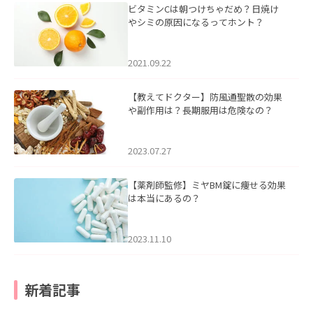
ビタミンCは朝つけちゃだめ？日焼け
やシミの原因になるってホント？
2021.09.22
【教えてドクター】防風通聖散の効果
や副作用は？長期服用は危険なの？
2023.07.27
【薬剤師監修】ミヤBM錠に痩せる効果
は本当にあるの？
2023.11.10
新着記事