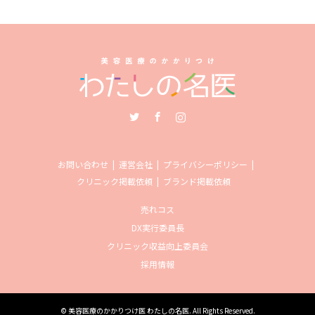
Twitter
Facebook
Instagram
お問い合わせ
運営会社
プライバシーポリシー
クリニック掲載依頼
ブランド掲載依頼
売れコス
DX実行委員長
クリニック収益向上委員会
採用情報
©
美容医療のかかりつけ医 わたしの名医
. All Rights Reserved.