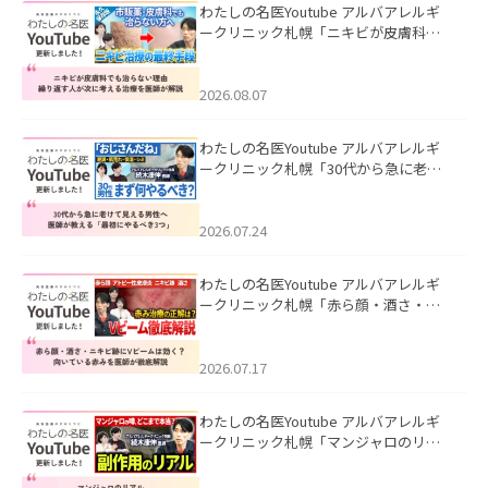
わたしの名医Youtube アルバアレルギ
ークリニック札幌「ニキビが皮膚科で
も治らない理由｜繰り返す人が次に考
える治療を医師が解説」を公開いたし
ました。
2026.08.07
わたしの名医Youtube アルバアレルギ
ークリニック札幌「30代から急に老け
て見える男性へ｜医師が教える「最初
にやるべき3つ」」を公開いたしまし
た。
2026.07.24
わたしの名医Youtube アルバアレルギ
ークリニック札幌「赤ら顔・酒さ・ニ
キビ跡にVビームは効く？向いている赤
みを医師が徹底解説」を公開いたしま
した。
2026.07.17
わたしの名医Youtube アルバアレルギ
ークリニック札幌「マンジャロのリア
ル｜医師が明かす副作用・リバウン
ド・正しい使い方」を公開いたしまし