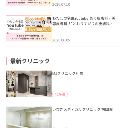
た。
2026.07.10
わたしの名医Youtube めぐ皮膚科・美
容皮膚科「”とおりすがりの皮膚科
医”がスレッズの肌悩みに本気で答えて
みた」を公開いたしました。
2026.06.05
最新クリニック
MJクリニック札幌
北海道
いびきメディカルクリニック 福岡院