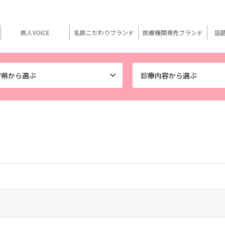
医人VOICE
名医こだわりブランド
医療機関専売ブランド
話
府県から選ぶ
診療内容から選ぶ