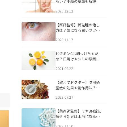
らい？小顔の基準も解説
2023.12.12
【医師監修】稗粒腫の治し
方は？気になる白いブツブ
ツの原因と自宅でできるケ
2023.11.17
アについて
ビタミンCは朝つけちゃだ
め？日焼けやシミの原因に
なるってホント？
2021.09.22
【教えてドクター】防風通
聖散の効果や副作用は？長
期服用は危険なの？
2023.07.27
【薬剤師監修】ミヤBM錠に
痩せる効果は本当にある
の？
2023.11.10