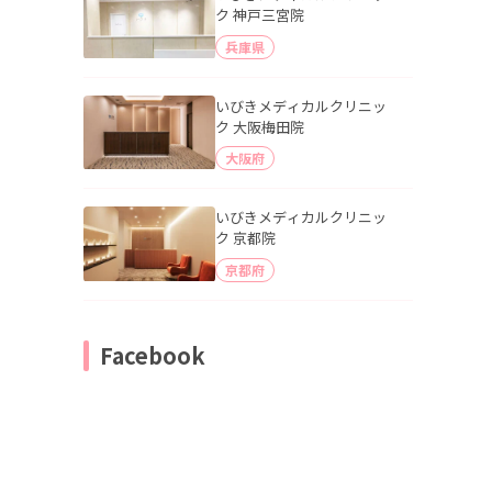
ク 神戸三宮院
兵庫県
いびきメディカルクリニッ
ク 大阪梅田院
大阪府
いびきメディカルクリニッ
ク 京都院
京都府
Facebook