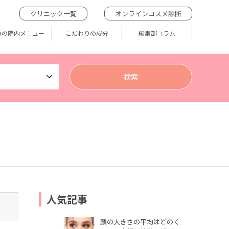
クリニック一覧
オンラインコスメ診断
題の院内メニュー
こだわりの成分
編集部コラム
人気記事
顔の大きさの平均はどのく