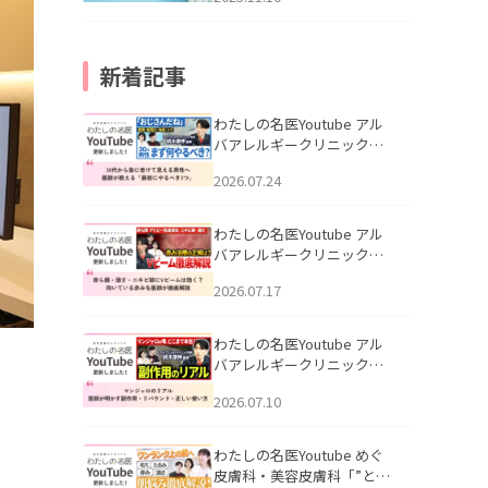
新着記事
わたしの名医Youtube アル
バアレルギークリニック札
幌「30代から急に老けて見
2026.07.24
える男性へ｜医師が教える
「最初にやるべき3つ」」を
公開いたしました。
わたしの名医Youtube アル
バアレルギークリニック札
幌「赤ら顔・酒さ・ニキビ
2026.07.17
跡にVビームは効く？向いて
いる赤みを医師が徹底解
説」を公開いたしました。
わたしの名医Youtube アル
バアレルギークリニック札
幌「マンジャロのリアル｜
2026.07.10
医師が明かす副作用・リバ
ウンド・正しい使い方」を
公開いたしました。
わたしの名医Youtube めぐ
皮膚科・美容皮膚科「”とお