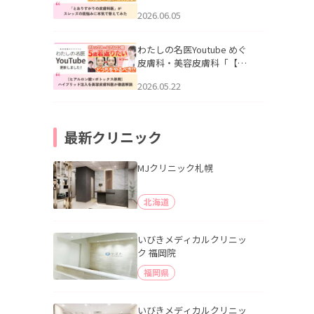
りすがりの皮膚科医”がスレ
2026.06.05
ッズの肌悩みに本気で答え
てみた」を公開いたしまし
た。
わたしの名医Youtube めぐ
皮膚科・美容皮膚科「【ヒ
アルロン酸×ボトックス併
2026.05.22
用】ハイブリッド注入を美
容皮膚科医が徹底解説」を
公開いたしました。
最新クリニック
MJクリニック札幌
北海道
いびきメディカルクリニッ
ク 福岡院
福岡県
いびきメディカルクリニッ