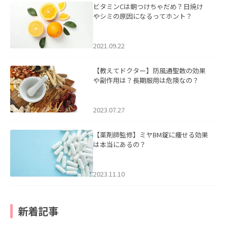
ビタミンCは朝つけちゃだめ？日焼け
やシミの原因になるってホント？
2021.09.22
【教えてドクター】防風通聖散の効果
や副作用は？長期服用は危険なの？
2023.07.27
【薬剤師監修】ミヤBM錠に痩せる効果
は本当にあるの？
2023.11.10
新着記事