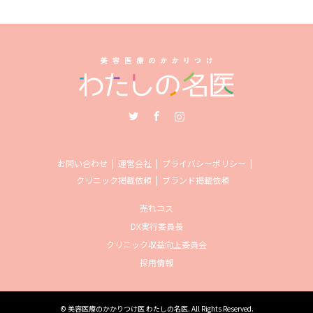
Twitter
Facebook
Instagram
お問い合わせ
運営会社
プライバシーポリシー
クリニック掲載依頼
ブランド掲載依頼
売れコス
DX実行委員長
クリニック収益向上委員会
採用情報
©
美容医療のかかりつけ医 わたしの名医
. All Rights Reserved.