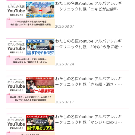
わたしの名医Youtube アルバアレルギ
ークリニック札幌「ニキビが皮膚科で
も治らない理由｜繰り返す人が次に考
える治療を医師が解説」を公開いたし
ました。
2026.08.07
わたしの名医Youtube アルバアレルギ
ークリニック札幌「30代から急に老け
て見える男性へ｜医師が教える「最初
にやるべき3つ」」を公開いたしまし
た。
2026.07.24
わたしの名医Youtube アルバアレルギ
ークリニック札幌「赤ら顔・酒さ・ニ
キビ跡にVビームは効く？向いている赤
みを医師が徹底解説」を公開いたしま
した。
2026.07.17
わたしの名医Youtube アルバアレルギ
ークリニック札幌「マンジャロのリア
ル｜医師が明かす副作用・リバウン
ド・正しい使い方」を公開いたしまし