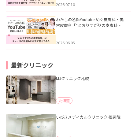
た。
2026.07.10
わたしの名医Youtube めぐ皮膚科・美
容皮膚科「”とおりすがりの皮膚科
医”がスレッズの肌悩みに本気で答えて
みた」を公開いたしました。
2026.06.05
最新クリニック
MJクリニック札幌
北海道
いびきメディカルクリニック 福岡院