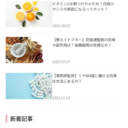
ビタミンCは朝つけちゃだめ？日焼け
やシミの原因になるってホント？
2021.09.22
【教えてドクター】防風通聖散の効果
や副作用は？長期服用は危険なの？
2023.07.27
【薬剤師監修】ミヤBM錠に痩せる効果
は本当にあるの？
2023.11.10
新着記事