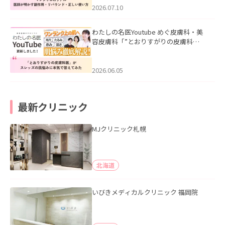
た。
2026.07.10
わたしの名医Youtube めぐ皮膚科・美
容皮膚科「”とおりすがりの皮膚科
医”がスレッズの肌悩みに本気で答えて
みた」を公開いたしました。
2026.06.05
最新クリニック
MJクリニック札幌
北海道
いびきメディカルクリニック 福岡院