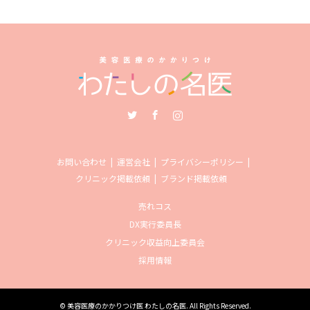
Twitter
Facebook
Instagram
お問い合わせ
運営会社
プライバシーポリシー
クリニック掲載依頼
ブランド掲載依頼
売れコス
DX実行委員長
クリニック収益向上委員会
採用情報
©
美容医療のかかりつけ医 わたしの名医
. All Rights Reserved.