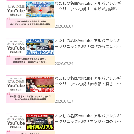
わたしの名医Youtube アルバアレルギ
ークリニック札幌「ニキビが皮膚科で
も治らない理由｜繰り返す人が次に考
える治療を医師が解説」を公開いたし
ました。
2026.08.07
わたしの名医Youtube アルバアレルギ
ークリニック札幌「30代から急に老け
て見える男性へ｜医師が教える「最初
にやるべき3つ」」を公開いたしまし
た。
2026.07.24
わたしの名医Youtube アルバアレルギ
ークリニック札幌「赤ら顔・酒さ・ニ
キビ跡にVビームは効く？向いている赤
みを医師が徹底解説」を公開いたしま
した。
2026.07.17
わたしの名医Youtube アルバアレルギ
ークリニック札幌「マンジャロのリア
ル｜医師が明かす副作用・リバウン
ド・正しい使い方」を公開いたしまし