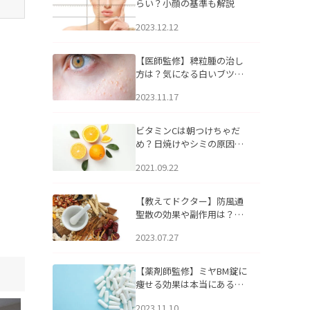
らい？小顔の基準も解説
2023.12.12
【医師監修】稗粒腫の治し
方は？気になる白いブツブ
ツの原因と自宅でできるケ
2023.11.17
アについて
ビタミンCは朝つけちゃだ
め？日焼けやシミの原因に
なるってホント？
2021.09.22
【教えてドクター】防風通
聖散の効果や副作用は？長
期服用は危険なの？
2023.07.27
【薬剤師監修】ミヤBM錠に
痩せる効果は本当にある
の？
2023.11.10