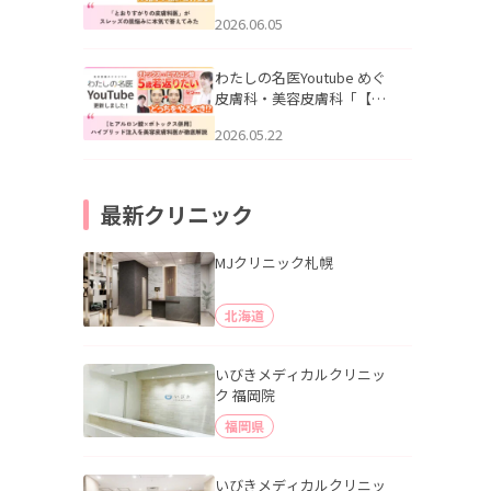
りすがりの皮膚科医”がスレ
2026.06.05
ッズの肌悩みに本気で答え
てみた」を公開いたしまし
た。
わたしの名医Youtube めぐ
皮膚科・美容皮膚科「【ヒ
アルロン酸×ボトックス併
2026.05.22
用】ハイブリッド注入を美
容皮膚科医が徹底解説」を
公開いたしました。
最新クリニック
MJクリニック札幌
北海道
いびきメディカルクリニッ
ク 福岡院
福岡県
いびきメディカルクリニッ