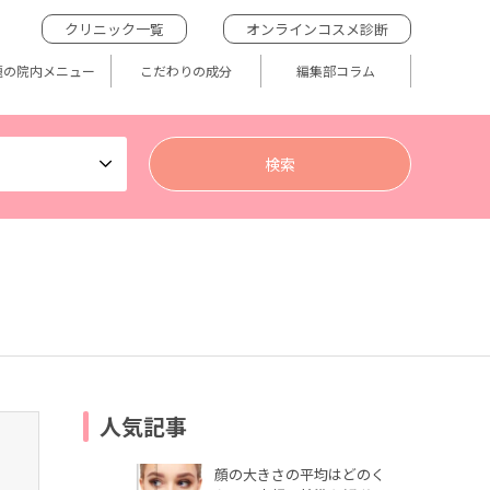
クリニック一覧
オンラインコスメ診断
題の院内メニュー
こだわりの成分
編集部コラム
人気記事
顔の大きさの平均はどのく