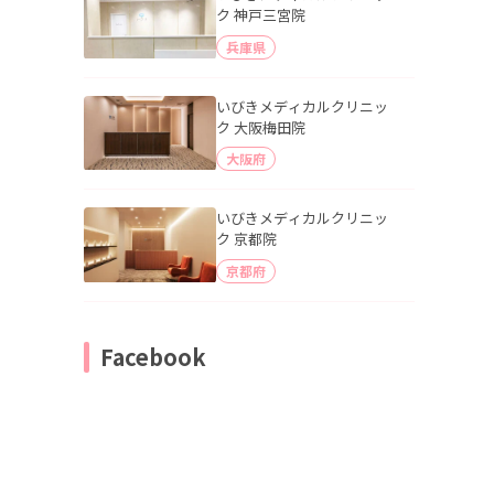
ク 神戸三宮院
兵庫県
いびきメディカルクリニッ
ク 大阪梅田院
大阪府
いびきメディカルクリニッ
ク 京都院
京都府
Facebook