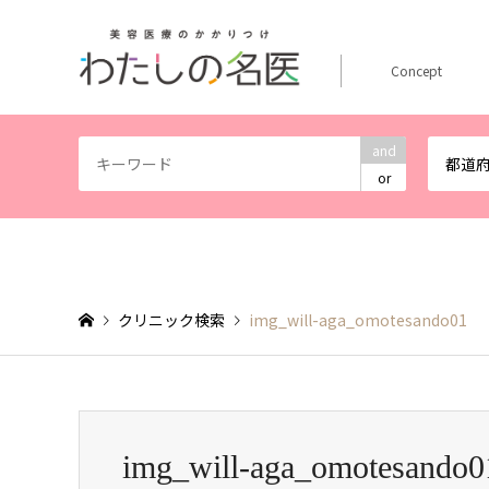
Concept
and
都道
or
クリニック検索
img_will-aga_omotesando01
img_will-aga_omotesando0