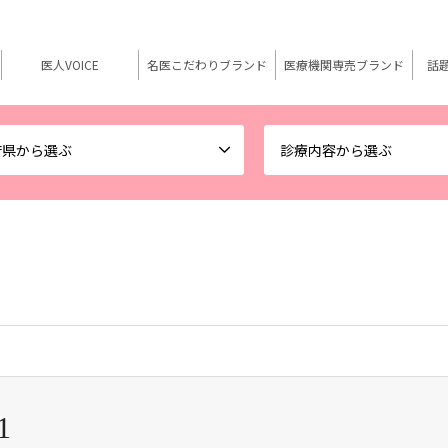
医人VOICE
名医こだわりブランド
医療機関専売ブランド
話
府県から選ぶ
診療内容から選ぶ
1