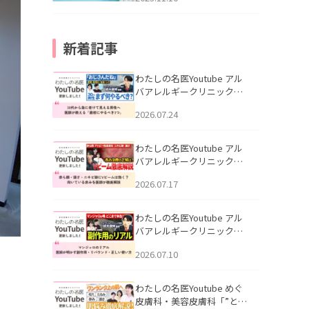
新着記事
わたしの名医Youtube アル
バアレルギークリニック札
幌「30代から急に老けて見
2026.07.24
える男性へ｜医師が教える
「最初にやるべき3つ」」を
公開いたしました。
わたしの名医Youtube アル
バアレルギークリニック札
幌「赤ら顔・酒さ・ニキビ
2026.07.17
跡にVビームは効く？向いて
いる赤みを医師が徹底解
説」を公開いたしました。
わたしの名医Youtube アル
バアレルギークリニック札
幌「マンジャロのリアル｜
2026.07.10
医師が明かす副作用・リバ
ウンド・正しい使い方」を
公開いたしました。
わたしの名医Youtube めぐ
皮膚科・美容皮膚科「”とお