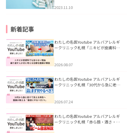
2023.11.10
新着記事
わたしの名医Youtube アルバアレルギ
ークリニック札幌「ニキビが皮膚科で
も治らない理由｜繰り返す人が次に考
える治療を医師が解説」を公開いたし
ました。
2026.08.07
わたしの名医Youtube アルバアレルギ
ークリニック札幌「30代から急に老け
て見える男性へ｜医師が教える「最初
にやるべき3つ」」を公開いたしまし
た。
2026.07.24
わたしの名医Youtube アルバアレルギ
ークリニック札幌「赤ら顔・酒さ・ニ
キビ跡にVビームは効く？向いている赤