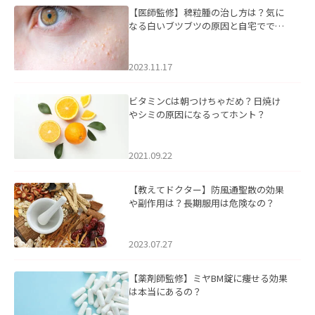
【医師監修】稗粒腫の治し方は？気に
なる白いブツブツの原因と自宅ででき
るケアについて
2023.11.17
ビタミンCは朝つけちゃだめ？日焼け
やシミの原因になるってホント？
2021.09.22
【教えてドクター】防風通聖散の効果
や副作用は？長期服用は危険なの？
2023.07.27
【薬剤師監修】ミヤBM錠に痩せる効果
は本当にあるの？