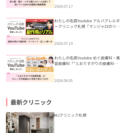
みを医師が徹底解説」を公開いたしま
した。
2026.07.17
わたしの名医Youtube アルバアレルギ
ークリニック札幌「マンジャロのリア
ル｜医師が明かす副作用・リバウン
ド・正しい使い方」を公開いたしまし
た。
2026.07.10
わたしの名医Youtube めぐ皮膚科・美
容皮膚科「”とおりすがりの皮膚科
医”がスレッズの肌悩みに本気で答えて
みた」を公開いたしました。
2026.06.05
最新クリニック
MJクリニック札幌