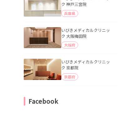
ク 神戸三宮院
兵庫県
いびきメディカルクリニッ
ク 大阪梅田院
大阪府
いびきメディカルクリニッ
ク 京都院
京都府
Facebook