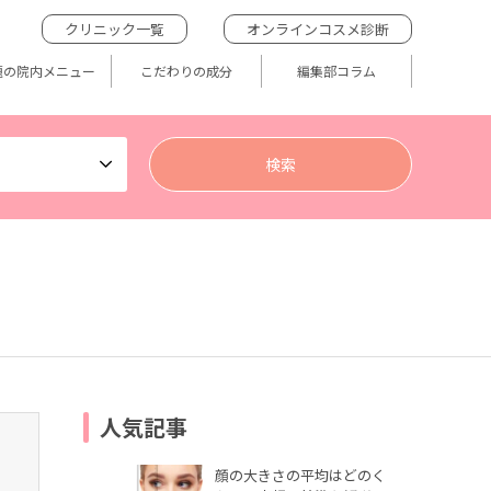
クリニック一覧
オンラインコスメ診断
題の院内メニュー
こだわりの成分
編集部コラム
人気記事
顔の大きさの平均はどのく