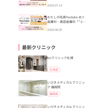
幌「マンジャロのリアル｜
2026.07.10
医師が明かす副作用・リバ
ウンド・正しい使い方」を
公開いたしました。
わたしの名医Youtube めぐ
皮膚科・美容皮膚科「”とお
りすがりの皮膚科医”がスレ
2026.06.05
ッズの肌悩みに本気で答え
てみた」を公開いたしまし
た。
最新クリニック
MJクリニック札幌
北海道
いびきメディカルクリニッ
ク 福岡院
福岡県
いびきメディカルクリニッ