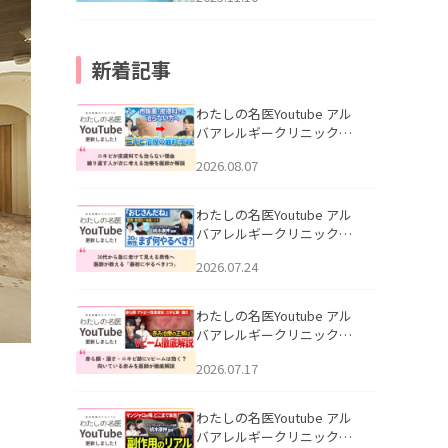
新着記事
わたしの名医Youtube アル
バアレルギークリニック札
幌「ニキビが皮膚科でも治
2026.08.07
らない理由｜繰り返す人が
次に考える治療を医師が解
説」を公開いたしました。
わたしの名医Youtube アル
バアレルギークリニック札
幌「30代から急に老けて見
2026.07.24
える男性へ｜医師が教える
「最初にやるべき3つ」」を
公開いたしました。
わたしの名医Youtube アル
バアレルギークリニック札
幌「赤ら顔・酒さ・ニキビ
2026.07.17
跡にVビームは効く？向いて
いる赤みを医師が徹底解
説」を公開いたしました。
わたしの名医Youtube アル
バアレルギークリニック札