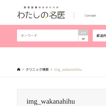
Concept
and
都道
or
クリニック検索
img_wakanahihu
img_wakanahihu