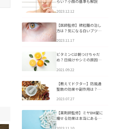
らい？小顔の基準も解説
2023.12.12
【医師監修】稗粒腫の治し
方は？気になる白いブツブ
ツの原因と自宅でできるケ
2023.11.17
アについて
ビタミンCは朝つけちゃだ
め？日焼けやシミの原因に
なるってホント？
2021.09.22
【教えてドクター】防風通
聖散の効果や副作用は？長
期服用は危険なの？
2023.07.27
【薬剤師監修】ミヤBM錠に
痩せる効果は本当にある
の？
2023.11.10