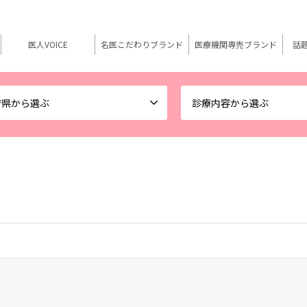
医人VOICE
名医こだわりブランド
医療機関専売ブランド
話
府県から選ぶ
診療内容から選ぶ