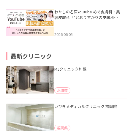
わたしの名医Youtube めぐ皮膚科・美
容皮膚科「”とおりすがりの皮膚科
医”がスレッズの肌悩みに本気で答えて
みた」を公開いたしました。
2026.06.05
最新クリニック
MJクリニック札幌
北海道
いびきメディカルクリニック 福岡院
福岡県