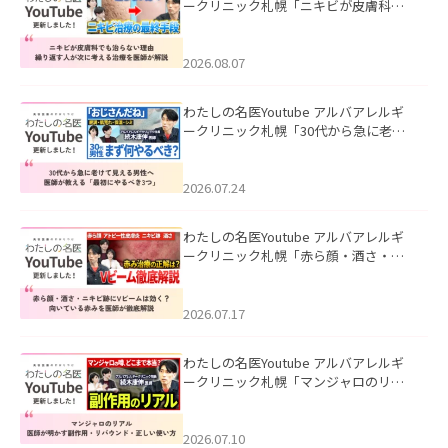
ークリニック札幌「ニキビが皮膚科で
も治らない理由｜繰り返す人が次に考
える治療を医師が解説」を公開いたし
ました。
2026.08.07
わたしの名医Youtube アルバアレルギ
ークリニック札幌「30代から急に老け
て見える男性へ｜医師が教える「最初
にやるべき3つ」」を公開いたしまし
た。
2026.07.24
わたしの名医Youtube アルバアレルギ
ークリニック札幌「赤ら顔・酒さ・ニ
キビ跡にVビームは効く？向いている赤
みを医師が徹底解説」を公開いたしま
した。
2026.07.17
わたしの名医Youtube アルバアレルギ
ークリニック札幌「マンジャロのリア
ル｜医師が明かす副作用・リバウン
ド・正しい使い方」を公開いたしまし
た。
2026.07.10