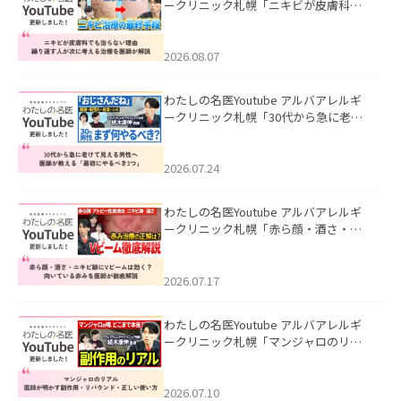
ークリニック札幌「ニキビが皮膚科で
も治らない理由｜繰り返す人が次に考
える治療を医師が解説」を公開いたし
ました。
2026.08.07
わたしの名医Youtube アルバアレルギ
ークリニック札幌「30代から急に老け
て見える男性へ｜医師が教える「最初
にやるべき3つ」」を公開いたしまし
た。
2026.07.24
わたしの名医Youtube アルバアレルギ
ークリニック札幌「赤ら顔・酒さ・ニ
キビ跡にVビームは効く？向いている赤
みを医師が徹底解説」を公開いたしま
した。
2026.07.17
わたしの名医Youtube アルバアレルギ
ークリニック札幌「マンジャロのリア
ル｜医師が明かす副作用・リバウン
ド・正しい使い方」を公開いたしまし
た。
2026.07.10