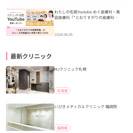
わたしの名医Youtube めぐ皮膚科・美
容皮膚科「”とおりすがりの皮膚科
医”がスレッズの肌悩みに本気で答えて
みた」を公開いたしました。
2026.06.05
最新クリニック
MJクリニック札幌
北海道
いびきメディカルクリニック 福岡院
福岡県