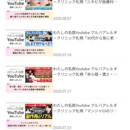
ークリニック札幌「ニキビが皮膚科で
も治らない理由｜繰り返す人が次に考
える治療を医師が解説」を公開いたし
ました。
2026.08.07
わたしの名医Youtube アルバアレルギ
ークリニック札幌「30代から急に老け
て見える男性へ｜医師が教える「最初
にやるべき3つ」」を公開いたしまし
た。
2026.07.24
わたしの名医Youtube アルバアレルギ
ークリニック札幌「赤ら顔・酒さ・ニ
キビ跡にVビームは効く？向いている赤
みを医師が徹底解説」を公開いたしま
した。
2026.07.17
わたしの名医Youtube アルバアレルギ
ークリニック札幌「マンジャロのリア
ル｜医師が明かす副作用・リバウン
ド・正しい使い方」を公開いたしまし
た。
2026.07.10