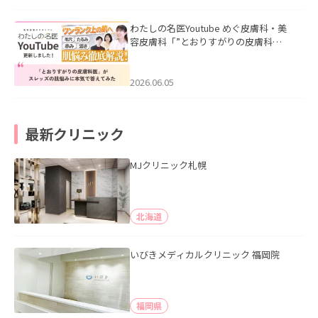
わたしの名医Youtube めぐ皮膚科・美
容皮膚科「”とおりすがりの皮膚科
医”がスレッズの肌悩みに本気で答えて
みた」を公開いたしました。
2026.06.05
最新クリニック
MJクリニック札幌
北海道
いびきメディカルクリニック 福岡院
福岡県