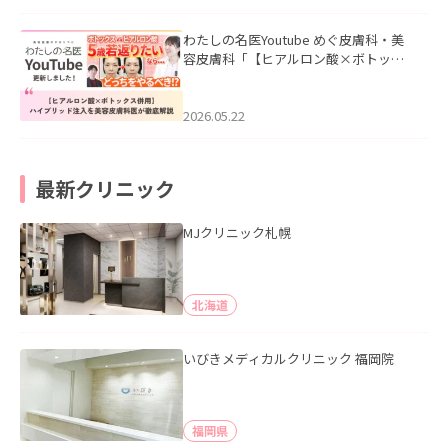
わたしの名医Youtube めぐ皮膚科・美
容皮膚科「【ヒアルロン酸×ボトック
ス併用】ハイブリッド注入を美容皮膚
科医が徹底解説」を公開いたしまし
た。
2026.05.22
最新クリニック
MJクリニック札幌
北海道
いびきメディカルクリニック 福岡院
福岡県