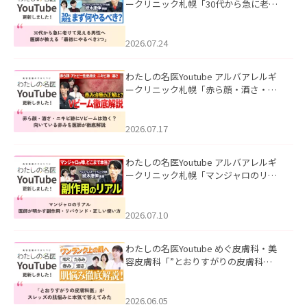
ークリニック札幌「30代から急に老け
て見える男性へ｜医師が教える「最初
にやるべき3つ」」を公開いたしまし
た。
2026.07.24
わたしの名医Youtube アルバアレルギ
ークリニック札幌「赤ら顔・酒さ・ニ
キビ跡にVビームは効く？向いている赤
みを医師が徹底解説」を公開いたしま
した。
2026.07.17
わたしの名医Youtube アルバアレルギ
ークリニック札幌「マンジャロのリア
ル｜医師が明かす副作用・リバウン
ド・正しい使い方」を公開いたしまし
た。
2026.07.10
わたしの名医Youtube めぐ皮膚科・美
容皮膚科「”とおりすがりの皮膚科
医”がスレッズの肌悩みに本気で答えて
みた」を公開いたしました。
2026.06.05