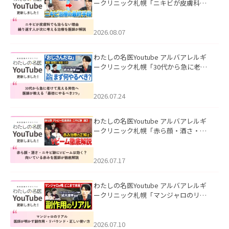
ークリニック札幌「ニキビが皮膚科で
も治らない理由｜繰り返す人が次に考
える治療を医師が解説」を公開いたし
ました。
2026.08.07
わたしの名医Youtube アルバアレルギ
ークリニック札幌「30代から急に老け
て見える男性へ｜医師が教える「最初
にやるべき3つ」」を公開いたしまし
た。
2026.07.24
わたしの名医Youtube アルバアレルギ
ークリニック札幌「赤ら顔・酒さ・ニ
キビ跡にVビームは効く？向いている赤
みを医師が徹底解説」を公開いたしま
した。
2026.07.17
わたしの名医Youtube アルバアレルギ
ークリニック札幌「マンジャロのリア
ル｜医師が明かす副作用・リバウン
ド・正しい使い方」を公開いたしまし
た。
2026.07.10