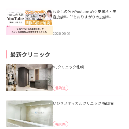
わたしの名医Youtube めぐ皮膚科・美
容皮膚科「”とおりすがりの皮膚科
医”がスレッズの肌悩みに本気で答えて
みた」を公開いたしました。
2026.06.05
最新クリニック
MJクリニック札幌
北海道
いびきメディカルクリニック 福岡院
福岡県