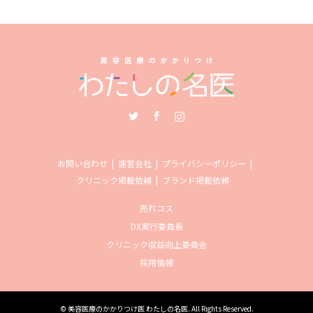
Twitter
Facebook
Instagram
お問い合わせ
運営会社
プライバシーポリシー
クリニック掲載依頼
ブランド掲載依頼
売れコス
DX実行委員長
クリニック収益向上委員会
採用情報
©
美容医療のかかりつけ医 わたしの名医
. All Rights Reserved.