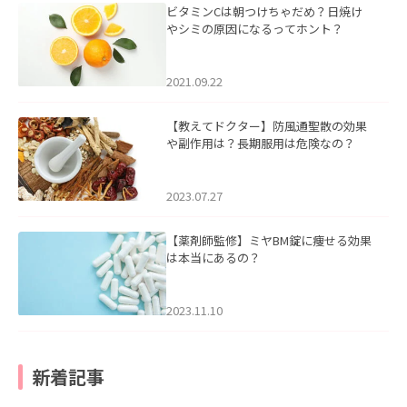
ビタミンCは朝つけちゃだめ？日焼け
やシミの原因になるってホント？
2021.09.22
【教えてドクター】防風通聖散の効果
や副作用は？長期服用は危険なの？
2023.07.27
【薬剤師監修】ミヤBM錠に痩せる効果
は本当にあるの？
2023.11.10
新着記事