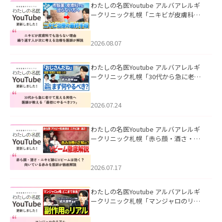
わたしの名医Youtube アルバアレルギ
ークリニック札幌「ニキビが皮膚科で
も治らない理由｜繰り返す人が次に考
える治療を医師が解説」を公開いたし
ました。
2026.08.07
わたしの名医Youtube アルバアレルギ
ークリニック札幌「30代から急に老け
て見える男性へ｜医師が教える「最初
にやるべき3つ」」を公開いたしまし
た。
2026.07.24
わたしの名医Youtube アルバアレルギ
ークリニック札幌「赤ら顔・酒さ・ニ
キビ跡にVビームは効く？向いている赤
みを医師が徹底解説」を公開いたしま
した。
2026.07.17
わたしの名医Youtube アルバアレルギ
ークリニック札幌「マンジャロのリア
ル｜医師が明かす副作用・リバウン
ド・正しい使い方」を公開いたしまし