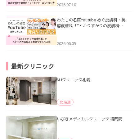
た。
2026.07.10
わたしの名医Youtube めぐ皮膚科・美
容皮膚科「”とおりすがりの皮膚科
医”がスレッズの肌悩みに本気で答えて
みた」を公開いたしました。
2026.06.05
最新クリニック
MJクリニック札幌
北海道
いびきメディカルクリニック 福岡院