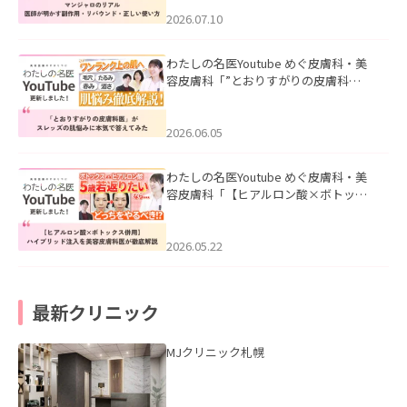
ド・正しい使い方」を公開いたしまし
た。
2026.07.10
わたしの名医Youtube めぐ皮膚科・美
容皮膚科「”とおりすがりの皮膚科
医”がスレッズの肌悩みに本気で答えて
みた」を公開いたしました。
2026.06.05
わたしの名医Youtube めぐ皮膚科・美
容皮膚科「【ヒアルロン酸×ボトック
ス併用】ハイブリッド注入を美容皮膚
科医が徹底解説」を公開いたしまし
た。
2026.05.22
最新クリニック
MJクリニック札幌