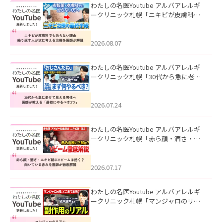
わたしの名医Youtube アルバアレルギ
ークリニック札幌「ニキビが皮膚科で
も治らない理由｜繰り返す人が次に考
える治療を医師が解説」を公開いたし
ました。
2026.08.07
わたしの名医Youtube アルバアレルギ
ークリニック札幌「30代から急に老け
て見える男性へ｜医師が教える「最初
にやるべき3つ」」を公開いたしまし
た。
2026.07.24
わたしの名医Youtube アルバアレルギ
ークリニック札幌「赤ら顔・酒さ・ニ
キビ跡にVビームは効く？向いている赤
みを医師が徹底解説」を公開いたしま
した。
2026.07.17
わたしの名医Youtube アルバアレルギ
ークリニック札幌「マンジャロのリア
ル｜医師が明かす副作用・リバウン
ド・正しい使い方」を公開いたしまし