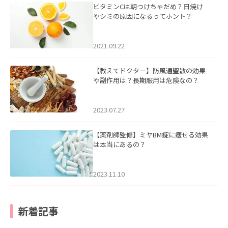
ビタミンCは朝つけちゃだめ？日焼け
やシミの原因になるってホント？
2021.09.22
【教えてドクター】防風通聖散の効果
や副作用は？長期服用は危険なの？
2023.07.27
【薬剤師監修】ミヤBM錠に痩せる効果
は本当にあるの？
2023.11.10
新着記事