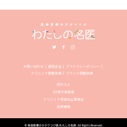
Twitter
Facebook
Instagram
お問い合わせ
運営会社
プライバシーポリシー
クリニック掲載依頼
ブランド掲載依頼
売れコス
DX実行委員長
クリニック収益向上委員会
採用情報
©
美容医療のかかりつけ医 わたしの名医
. All Rights Reserved.