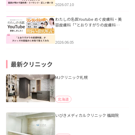
た。
2026.07.10
わたしの名医Youtube めぐ皮膚科・美
容皮膚科「”とおりすがりの皮膚科
医”がスレッズの肌悩みに本気で答えて
みた」を公開いたしました。
2026.06.05
最新クリニック
MJクリニック札幌
北海道
いびきメディカルクリニック 福岡院