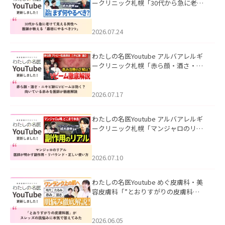
ークリニック札幌「30代から急に老け
て見える男性へ｜医師が教える「最初
にやるべき3つ」」を公開いたしまし
た。
2026.07.24
わたしの名医Youtube アルバアレルギ
ークリニック札幌「赤ら顔・酒さ・ニ
キビ跡にVビームは効く？向いている赤
みを医師が徹底解説」を公開いたしま
した。
2026.07.17
わたしの名医Youtube アルバアレルギ
ークリニック札幌「マンジャロのリア
ル｜医師が明かす副作用・リバウン
ド・正しい使い方」を公開いたしまし
た。
2026.07.10
わたしの名医Youtube めぐ皮膚科・美
容皮膚科「”とおりすがりの皮膚科
医”がスレッズの肌悩みに本気で答えて
みた」を公開いたしました。
2026.06.05