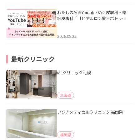
わたしの名医Youtube めぐ皮膚科・美
容皮膚科「【ヒアルロン酸×ボトック
ス併用】ハイブリッド注入を美容皮膚
科医が徹底解説」を公開いたしまし
た。
2026.05.22
最新クリニック
MJクリニック札幌
北海道
いびきメディカルクリニック 福岡院
福岡県