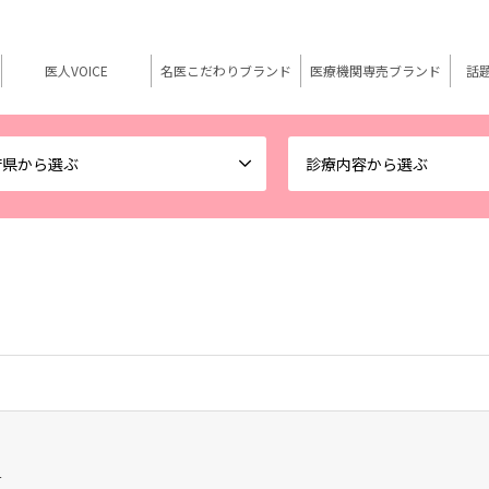
医人VOICE
名医こだわりブランド
医療機関専売ブランド
話
府県から選ぶ
診療内容から選ぶ
1