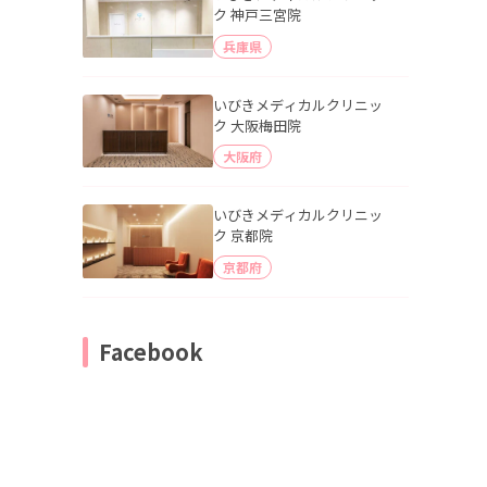
ク 神戸三宮院
兵庫県
いびきメディカルクリニッ
ク 大阪梅田院
大阪府
いびきメディカルクリニッ
ク 京都院
京都府
Facebook