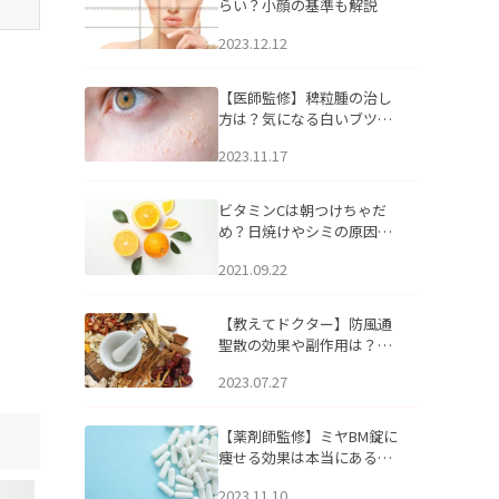
らい？小顔の基準も解説
2023.12.12
【医師監修】稗粒腫の治し
方は？気になる白いブツブ
ツの原因と自宅でできるケ
2023.11.17
アについて
ビタミンCは朝つけちゃだ
め？日焼けやシミの原因に
なるってホント？
2021.09.22
【教えてドクター】防風通
聖散の効果や副作用は？長
期服用は危険なの？
2023.07.27
【薬剤師監修】ミヤBM錠に
痩せる効果は本当にある
の？
2023.11.10