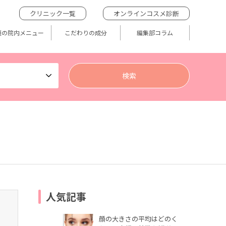
クリニック一覧
オンラインコスメ診断
題の院内メニュー
こだわりの成分
編集部コラム
人気記事
顔の大きさの平均はどのく