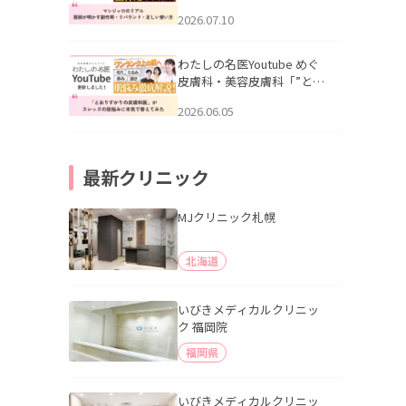
幌「マンジャロのリアル｜
2026.07.10
医師が明かす副作用・リバ
ウンド・正しい使い方」を
公開いたしました。
わたしの名医Youtube めぐ
皮膚科・美容皮膚科「”とお
りすがりの皮膚科医”がスレ
2026.06.05
ッズの肌悩みに本気で答え
てみた」を公開いたしまし
た。
最新クリニック
MJクリニック札幌
北海道
いびきメディカルクリニッ
ク 福岡院
福岡県
いびきメディカルクリニッ