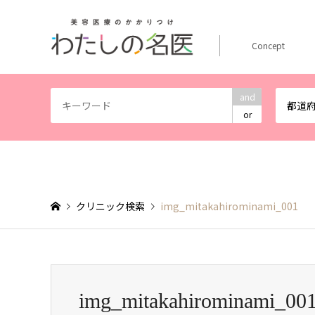
Concept
and
都道
or
クリニック検索
img_mitakahirominami_001
img_mitakahirominami_00