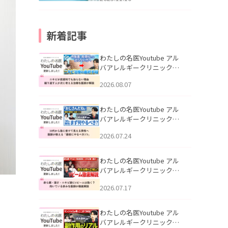
新着記事
わたしの名医Youtube アル
バアレルギークリニック札
幌「ニキビが皮膚科でも治
2026.08.07
らない理由｜繰り返す人が
次に考える治療を医師が解
説」を公開いたしました。
わたしの名医Youtube アル
バアレルギークリニック札
幌「30代から急に老けて見
2026.07.24
える男性へ｜医師が教える
「最初にやるべき3つ」」を
公開いたしました。
わたしの名医Youtube アル
バアレルギークリニック札
幌「赤ら顔・酒さ・ニキビ
2026.07.17
跡にVビームは効く？向いて
いる赤みを医師が徹底解
説」を公開いたしました。
わたしの名医Youtube アル
バアレルギークリニック札