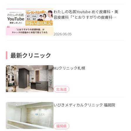
わたしの名医Youtube めぐ皮膚科・美
容皮膚科「”とおりすがりの皮膚科
医”がスレッズの肌悩みに本気で答えて
みた」を公開いたしました。
2026.06.05
最新クリニック
MJクリニック札幌
北海道
いびきメディカルクリニック 福岡院
福岡県