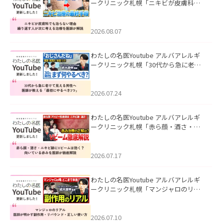
ークリニック札幌「ニキビが皮膚科で
も治らない理由｜繰り返す人が次に考
える治療を医師が解説」を公開いたし
ました。
2026.08.07
わたしの名医Youtube アルバアレルギ
ークリニック札幌「30代から急に老け
て見える男性へ｜医師が教える「最初
にやるべき3つ」」を公開いたしまし
た。
2026.07.24
わたしの名医Youtube アルバアレルギ
ークリニック札幌「赤ら顔・酒さ・ニ
キビ跡にVビームは効く？向いている赤
みを医師が徹底解説」を公開いたしま
した。
2026.07.17
わたしの名医Youtube アルバアレルギ
ークリニック札幌「マンジャロのリア
ル｜医師が明かす副作用・リバウン
ド・正しい使い方」を公開いたしまし
た。
2026.07.10