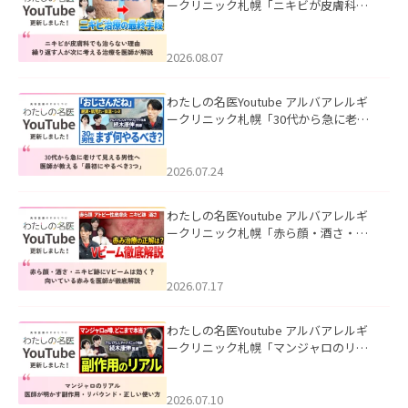
ークリニック札幌「ニキビが皮膚科で
も治らない理由｜繰り返す人が次に考
える治療を医師が解説」を公開いたし
ました。
2026.08.07
わたしの名医Youtube アルバアレルギ
ークリニック札幌「30代から急に老け
て見える男性へ｜医師が教える「最初
にやるべき3つ」」を公開いたしまし
た。
2026.07.24
わたしの名医Youtube アルバアレルギ
ークリニック札幌「赤ら顔・酒さ・ニ
キビ跡にVビームは効く？向いている赤
みを医師が徹底解説」を公開いたしま
した。
2026.07.17
わたしの名医Youtube アルバアレルギ
ークリニック札幌「マンジャロのリア
ル｜医師が明かす副作用・リバウン
ド・正しい使い方」を公開いたしまし
た。
2026.07.10