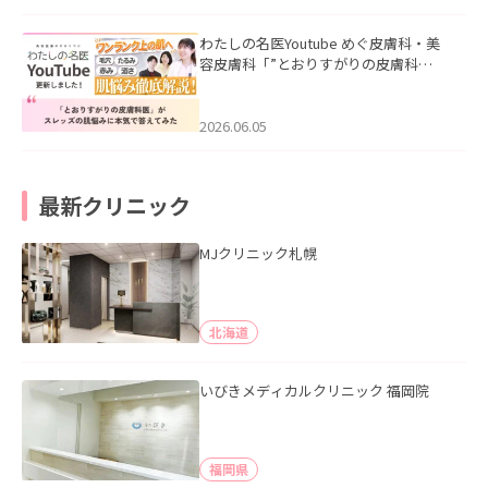
わたしの名医Youtube めぐ皮膚科・美
容皮膚科「”とおりすがりの皮膚科
医”がスレッズの肌悩みに本気で答えて
みた」を公開いたしました。
2026.06.05
最新クリニック
MJクリニック札幌
北海道
いびきメディカルクリニック 福岡院
福岡県