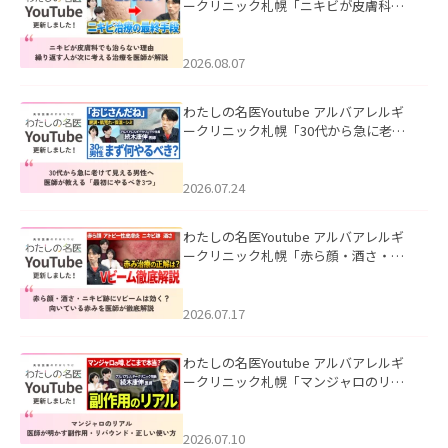
ークリニック札幌「ニキビが皮膚科で
も治らない理由｜繰り返す人が次に考
える治療を医師が解説」を公開いたし
ました。
2026.08.07
わたしの名医Youtube アルバアレルギ
ークリニック札幌「30代から急に老け
て見える男性へ｜医師が教える「最初
にやるべき3つ」」を公開いたしまし
た。
2026.07.24
わたしの名医Youtube アルバアレルギ
ークリニック札幌「赤ら顔・酒さ・ニ
キビ跡にVビームは効く？向いている赤
みを医師が徹底解説」を公開いたしま
した。
2026.07.17
わたしの名医Youtube アルバアレルギ
ークリニック札幌「マンジャロのリア
ル｜医師が明かす副作用・リバウン
ド・正しい使い方」を公開いたしまし
た。
2026.07.10