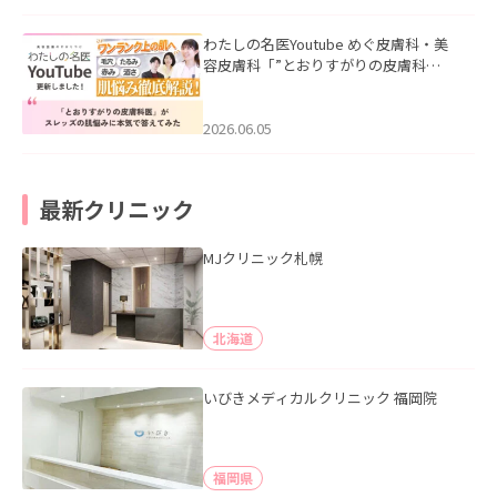
わたしの名医Youtube めぐ皮膚科・美
容皮膚科「”とおりすがりの皮膚科
医”がスレッズの肌悩みに本気で答えて
みた」を公開いたしました。
2026.06.05
最新クリニック
MJクリニック札幌
北海道
いびきメディカルクリニック 福岡院
福岡県